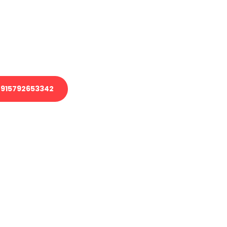
 Transport oder benötigen eine
 Umzug?
ser Team aus Experten freut sich,
elfen!
915792653342
nverbindliche Anfrage senden