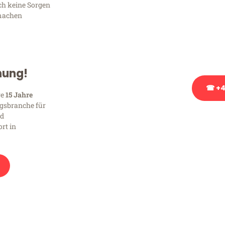
ich keine Sorgen
Sie haben Fragen zu Ihrem
machen
Beratung bezüglich Ihres
Rufen Sie uns gerne an, un
Ihnen kostenlos weiterzuh
hung!
☎ +4
re
15 Jahre
gsbranche für
nd
Stattdessen eine u
rt in