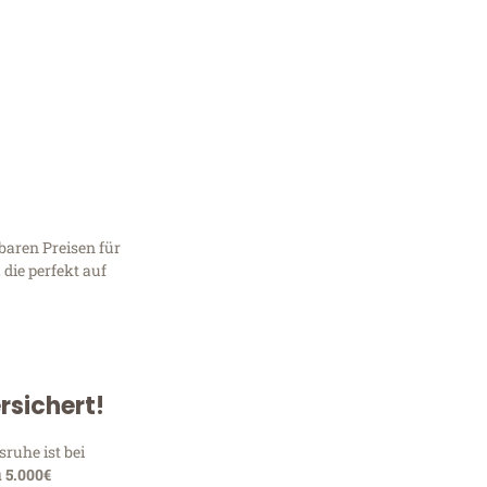
baren Preisen für
, die perfekt auf
Kostenlose Beratung!
Sie 
rsichert!
Frag
sruhe ist bei
u 5.000€