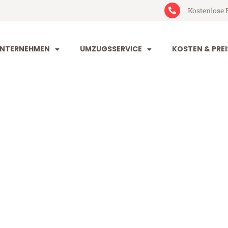
Kostenlose 
NTERNEHMEN
UMZUGSSERVICE
KOSTEN & PREI
in Karlsruhe
lsruhe ab 49€