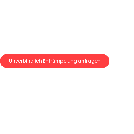
Express-Abwicklung in unter 2
Über 15 Jahre Erfahrung mit 
Angebot erhalten in unter 30 
Unverbindlich Entrümpelung anfragen
Entrümpelung-Anfragen sind zu 100% kostenlos & unverb