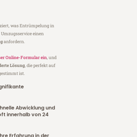
ziert, was Entrümpelung in
af Umzugsservice einen
ag
anfordern.
er Online-Formular ein
, und
erte Lösung
, die perfekt auf
gestimmt ist.
gnifikante
chnelle Abwicklung und
oft innerhalb von 24
hre Erfahrung in der