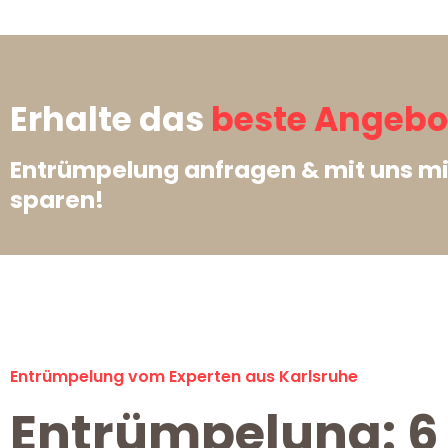
Erhalte das
beste Angebot
Entrümpelung anfragen & mit uns m
sparen!
Entrümpelung vom Experten aus Karlsruhe
Entrümpelung: 6 