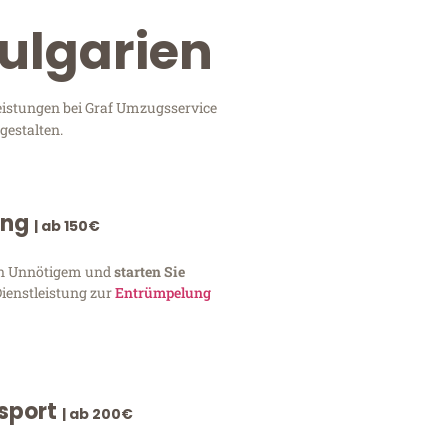
Bulgarien
leistungen bei Graf Umzugsservice
gestalten.
ung
| ab 150€
von Unnötigem und
starten Sie
Dienstleistung zur
Entrümpelung
nsport
| ab 200€