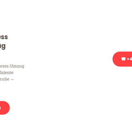
Sie haben Fragen zu Ihrem
Beratung bezüglich Ihres
Rufen Sie uns gerne an, un
ess
Ihnen kostenlos weiterzuh
ug
☎ +4
xpress-Umzug
fiziente
Stattdessen eine u
sruhe →
n