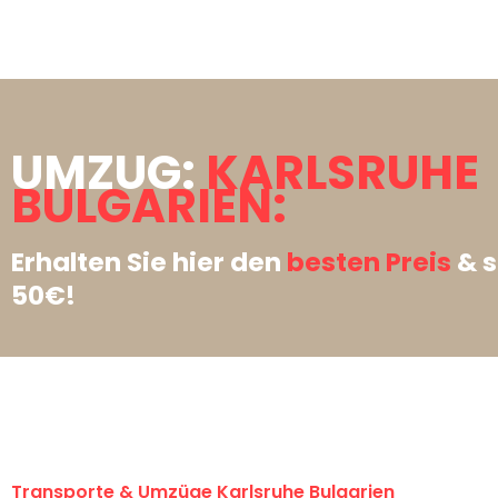
UMZUG:
KARLSRUHE
BULGARIEN:
Erhalten Sie hier den
besten Preis
& s
50€!
Transporte & Umzüge Karlsruhe Bulgarien