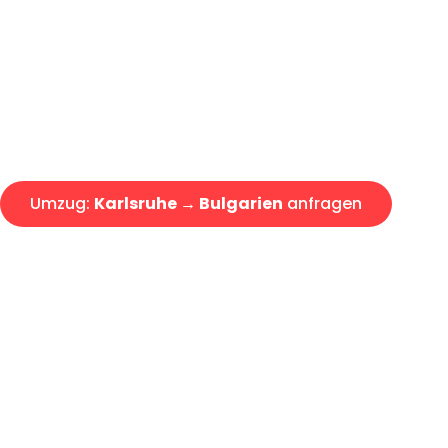
Express-Abwicklung in unter 2
Über 15 Jahre Erfahrung mit 
Angebot erhalten in unter 30 
Umzug:
Karlsruhe → Bulgarien
anfragen
Alle Umzugsanfragen sind zu 100% kostenlos & unverbind