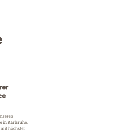
e
rer
Kostenlose Beratung!
ce
Sie 
unseren
Frag
 in Karlsruhe,
 mit höchster