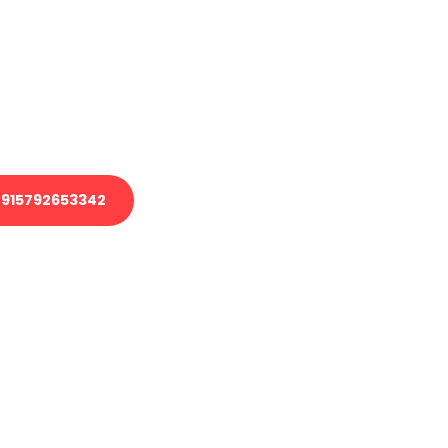
 Transport oder benötigen eine
 Umzug?
ser Team aus Experten freut sich,
elfen!
915792653342
nverbindliche Anfrage senden