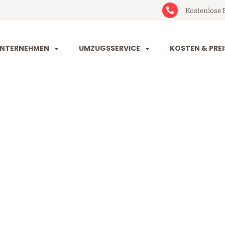
Kostenlose 
NTERNEHMEN
UMZUGSSERVICE
KOSTEN & PREI
he Bulgarien
lgarien (ab 199€)