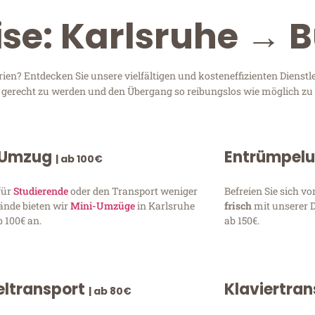
ise: Karlsruhe → 
en? Entdecken Sie unsere vielfältigen und kosteneffizienten Dienst
en gerecht zu werden und den Übergang so reibungslos wie möglich zu 
 Umzug
Entrümpel
| ab 100€
für
Studierende
oder den Transport weniger
Befreien Sie sich 
ände bieten wir
Mini-Umzüge
in Karlsruhe
frisch
mit unserer 
 100€ an.
ab 150€.
ltransport
Klaviertra
| ab 80€