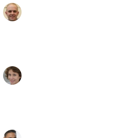
Frederik F.
Umzug in Karlsruhe
"Besser hätte ich mir den Umzug von
Karlsruhe nach Wien nicht vorstellen
können - DANKE!"
Maria W
Umzug von Karlsruhe nach Wien
"Mein Klavier kam in unter 24 Stunden
ohne einen Kratzer an - ein
erstklassiger Service!"
Ümit Y.