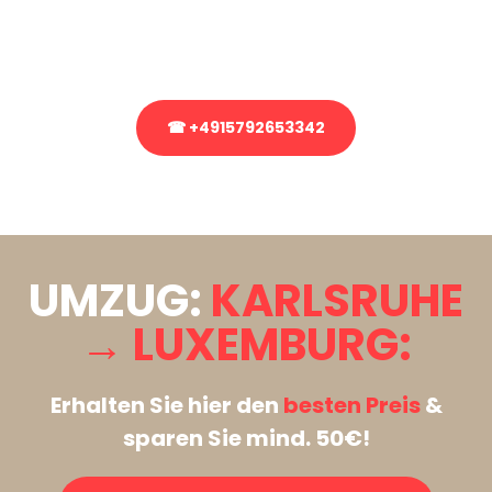
Rufen Sie uns gerne an, unser Team aus Experten freut sich, Ihnen
kostenlos weiterzuhelfen!
☎ +4915792653342
Stattdessen eine unverbindliche Anfrage senden
UMZUG:
KARLSRUHE
→ LUXEMBURG:
Erhalten Sie hier den
besten Preis
&
sparen Sie mind. 50€!