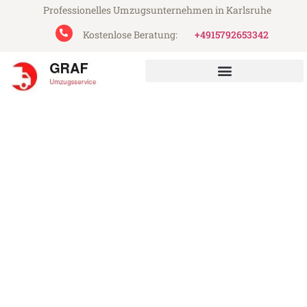
Professionelles Umzugsunternehmen in Karlsruhe
Kostenlose Beratung:
+4915792653342
Graf Umzugsservice aus Karlsruhe
Umzug Karlsruhe
Luxemburg
Günstiger Umzug Karlsruhe Luxemburg (ab
199€)
Express-Abwicklung in unter 24 Stunden!
Über 15 Jahre Erfahrung mit Umzügen!