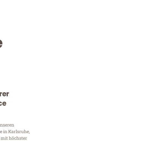
e
rer
Kostenlose Beratung!
ce
Sie 
unseren
Frag
 in Karlsruhe,
 mit höchster