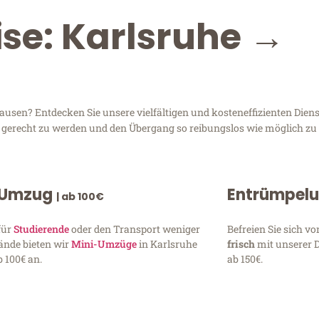
ise: Karlsruhe →
sen? Entdecken Sie unsere vielfältigen und kosteneffizienten Dien
en gerecht zu werden und den Übergang so reibungslos wie möglich zu 
 Umzug
Entrümpel
| ab 100€
für
Studierende
oder den Transport weniger
Befreien Sie sich 
ände bieten wir
Mini-Umzüge
in Karlsruhe
frisch
mit unserer 
 100€ an.
ab 150€.