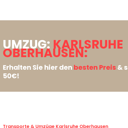
UMZUG:
KARLSRUHE
OBERHAUSEN:
Erhalten Sie hier den
besten Preis
& s
50€!
Transporte & Umzüge Karlsruhe Oberhausen