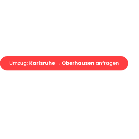
Express-Abwicklung in unter 2
Über 15 Jahre Erfahrung mit 
Angebot erhalten in unter 30 
Umzug:
Karlsruhe → Oberhausen
anfragen
Alle Umzugsanfragen sind zu 100% kostenlos & unverbind