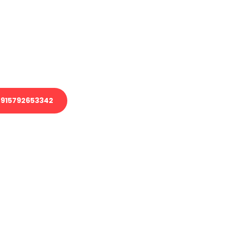
 Transport oder benötigen eine
 Umzug?
ser Team aus Experten freut sich,
elfen!
915792653342
nverbindliche Anfrage senden