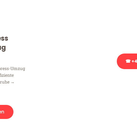
Sie haben Fragen zu Ihrem
Beratung bezüglich Ihres
Rufen Sie uns gerne an, un
ess
Ihnen kostenlos weiterzuh
ug
☎ +4
xpress-Umzug
fiziente
Stattdessen eine u
sruhe →
en