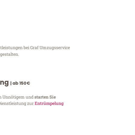
stleistungen bei Graf Umzugsservice
gestalten.
ung
| ab 150€
von Unnötigem und
starten Sie
Dienstleistung zur
Entrümpelung