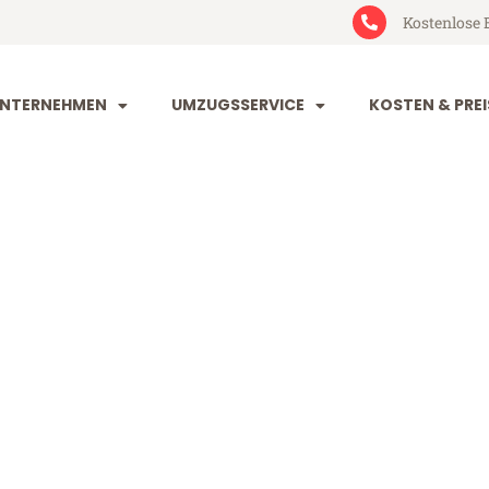
Kostenlose 
NTERNEHMEN
UMZUGSSERVICE
KOSTEN & PREI
uhe Oberhaus
berhausen (ab 199€)