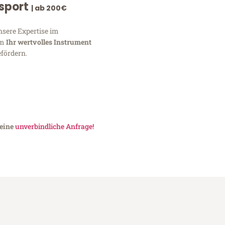
nsport
| ab 200€
nsere Expertise im
um
Ihr wertvolles Instrument
fördern.
 eine
unverbindliche Anfrage!