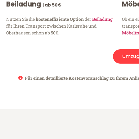
Beiladung
Möbe
| ab 50€
Nutzen Sie die
kosteneffiziente Option
der
Beiladung
Ob ein e
für Ihren Transport zwischen Karlsruhe und
transpor
Oberhausen schon ab 50€.
Möbeltr
Umzug
Für einen detaillierte Kostenvoranschlag zu Ihrem Anli