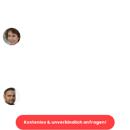
"Besser hätte ich mir den Umzug von
Karlsruhe nach Wien nicht vorstellen
können - DANKE!"
Maria W
Umzug von Karlsruhe nach Wien
"Mein Klavier kam in unter 24 Stunden
ohne einen Kratzer an - ein
erstklassiger Service!"
Ümit Y.
Klaviertransport in Karlsruhe
Kostenlos & unverbindlich anfragen!