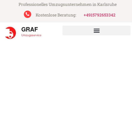
Professionelles Umzugsunternehmen in Karlsruhe
Kostenlose Beratung:
+4915792653342
Graf Umzugsservice aus Karlsruhe
Umzug Karlsruhe Aberdeen
Günstiger Umzug Karlsruhe Aberdeen (ab
199€)
Express-Abwicklung in unter 24 Stunden!
Über 15 Jahre Erfahrung mit Umzügen!
Angebot erhalten in unter 30 Minuten!