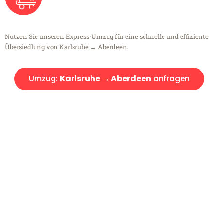
Nutzen Sie unseren Express-Umzug für eine schnelle und effiziente
Übersiedlung von Karlsruhe → Aberdeen.
Umzug:
Karlsruhe → Aberdeen
anfragen
Kostenlose Beratung!
Sie haben Fragen?
Sie haben Fragen zu Ihrem Transport oder benötigen eine Beratung
bezüglich Ihres Umzug?
Rufen Sie uns gerne an, unser Team aus Experten freut sich, Ihnen
kostenlos weiterzuhelfen!