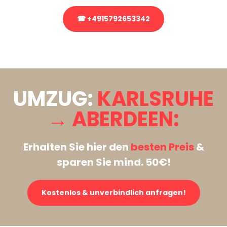
☎ +4915792653342
Stattdessen eine unverbindliche Anfrage senden
UMZUG:
KARLSRUHE
→ ABERDEEN:
Erhalten Sie hier den
besten Preis
&
sparen Sie mind. 50€!
Kostenlos & unverbindlich anfragen!