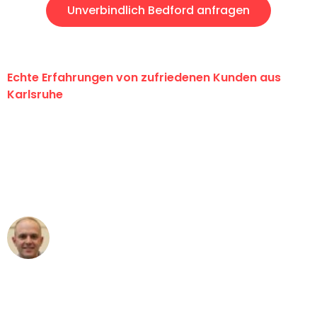
Unverbindlich Bedford anfragen
Echte Erfahrungen von zufriedenen Kunden aus
Karlsruhe
"Erste Klasse! Ein großes Dankeschön
an das gesamte Team von Graf
Umzugsservice für ihren
außergewöhnlichen Service!"
Frederik F.
Umzug in Karlsruhe
"Besser hätte ich mir den Umzug von
Karlsruhe nach Wien nicht vorstellen