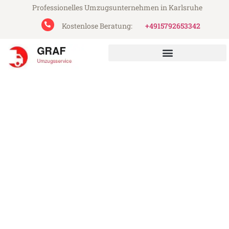
Professionelles Umzugsunternehmen in Karlsruhe
Kostenlose Beratung:
+4915792653342
Graf Umzugsservice aus Karlsruhe
Umzug Karlsruhe Bedford
Günstiger Umzug Karlsruhe Bedford (ab
199€)
Express-Abwicklung in unter 24 Stunden!
Über 15 Jahre Erfahrung mit Umzügen!
Angebot erhalten in unter 30 Minuten!