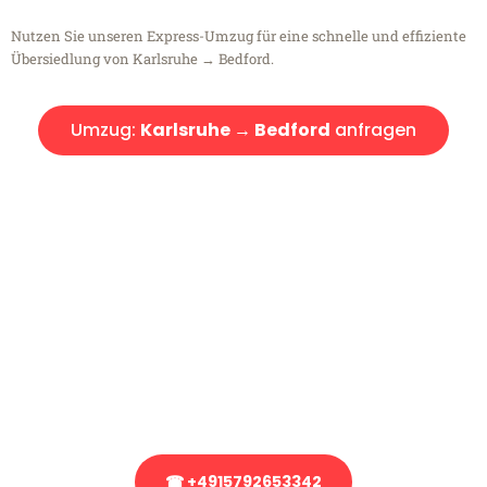
Nutzen Sie unseren Express-Umzug für eine schnelle und effiziente
Übersiedlung von Karlsruhe → Bedford.
Umzug:
Karlsruhe → Bedford
anfragen
Kostenlose Beratung!
Sie haben Fragen?
Sie haben Fragen zu Ihrem Transport oder benötigen eine Beratung
bezüglich Ihres Umzug?
Rufen Sie uns gerne an, unser Team aus Experten freut sich, Ihnen
kostenlos weiterzuhelfen!
☎ +4915792653342