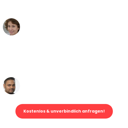
können - DANKE!"
Maria W
Umzug von Karlsruhe nach Wien
"Mein Klavier kam in unter 24 Stunden
ohne einen Kratzer an - ein
erstklassiger Service!"
Ümit Y.
Klaviertransport in Karlsruhe
Kostenlos & unverbindlich anfragen!
Jetzt anfragen und der nächste glückliche Kunde werden. Alle