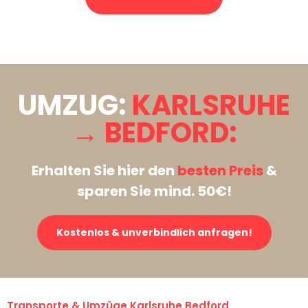
Stattdessen eine unverbindliche Anfrage senden
UMZUG:
KARLSRUHE
→ BEDFORD:
Erhalten Sie hier den
besten Preis
&
sparen Sie mind. 50€!
Kostenlos & unverbindlich anfragen!
Transporte & Umzüge Karlsruhe Bedford