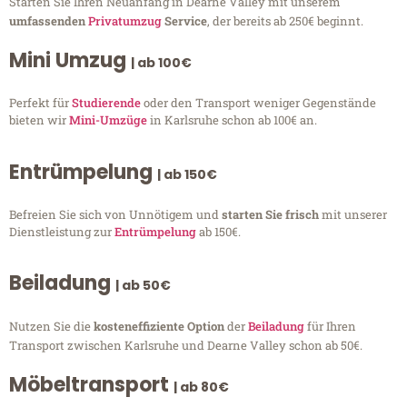
Starten Sie Ihren Neuanfang in Dearne Valley mit unserem
umfassenden
Privatumzug
Service
, der bereits ab 250€ beginnt.
Mini Umzug
| ab 100€
Perfekt für
Studierende
oder den Transport weniger Gegenstände
bieten wir
Mini-Umzüge
in Karlsruhe schon ab 100€ an.
Entrümpelung
| ab 150€
Befreien Sie sich von Unnötigem und
starten Sie frisch
mit unserer
Dienstleistung zur
Entrümpelung
ab 150€.
Beiladung
| ab 50€
Nutzen Sie die
kosteneffiziente Option
der
Beiladung
für Ihren
Transport zwischen Karlsruhe und Dearne Valley schon ab 50€.
Möbeltransport
| ab 80€