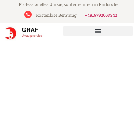
Professionelles Umzugsunternehmen in Karlsruhe
Kostenlose Beratung:
+4915792653342
Graf Umzugsservice aus Karlsruhe
Umzug Karlsruhe Dearne
Valley
Günstiger Umzug Karlsruhe Dearne Valley
(ab 199€)
Express-Abwicklung in unter 24 Stunden!
Über 15 Jahre Erfahrung mit Umzügen!