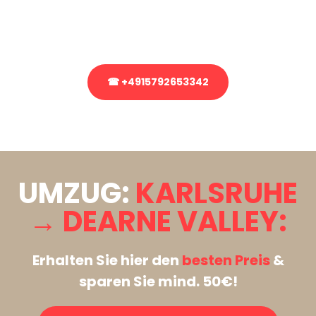
Rufen Sie uns gerne an, unser Team aus Experten freut sich, Ihnen
kostenlos weiterzuhelfen!
☎ +4915792653342
Stattdessen eine unverbindliche Anfrage senden
UMZUG:
KARLSRUHE
→ DEARNE VALLEY:
Erhalten Sie hier den
besten Preis
&
sparen Sie mind. 50€!