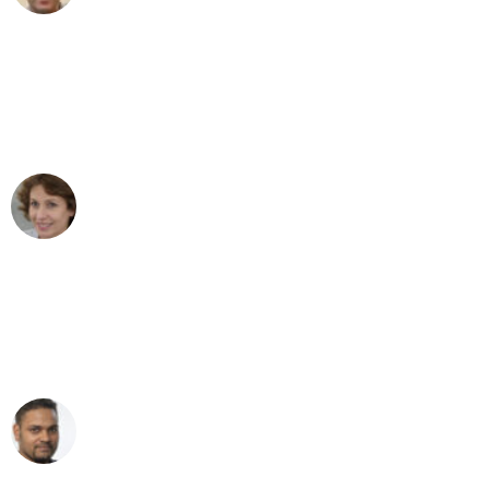
"Besser hätte ich mir den Umzug von
Karlsruhe nach Wien nicht vorstellen
können - DANKE!"
Maria W
Umzug von Karlsruhe nach Wien
"Mein Klavier kam in unter 24 Stunden
ohne einen Kratzer an - ein
erstklassiger Service!"
Ümit Y.
Klaviertransport in Karlsruhe