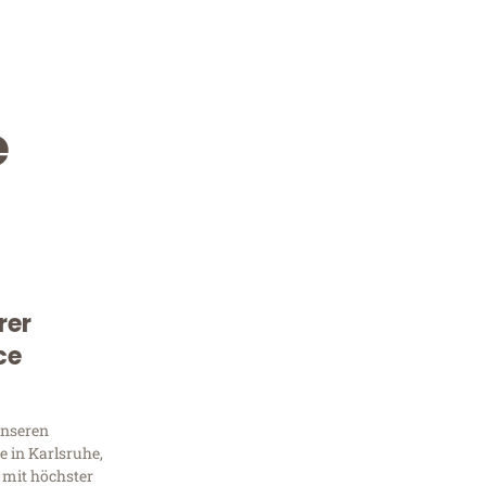
e
rer
Kostenlose Beratung!
ce
Sie 
unseren
Frag
 in Karlsruhe,
 mit höchster