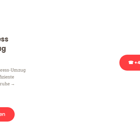
Sie haben Fragen zu Ihrem
Beratung bezüglich Ihres
Rufen Sie uns gerne an, un
ess
Ihnen kostenlos weiterzuh
ug
☎ +4
xpress-Umzug
fiziente
Stattdessen eine u
sruhe →
en