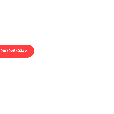
 Transport oder benötigen eine
 Umzug?
ser Team aus Experten freut sich,
elfen!
915792653342
nverbindliche Anfrage senden