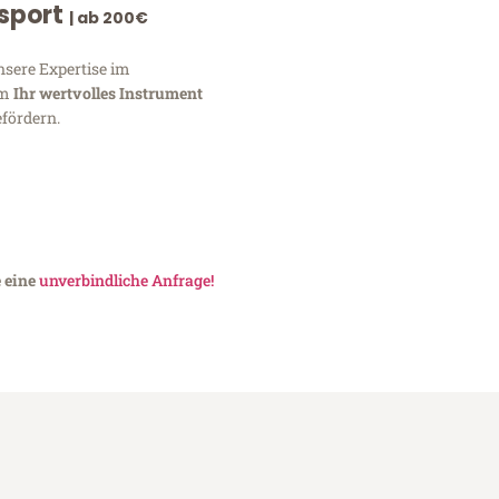
nsport
| ab 200€
nsere Expertise im
um
Ihr wertvolles Instrument
fördern.
e eine
unverbindliche Anfrage!