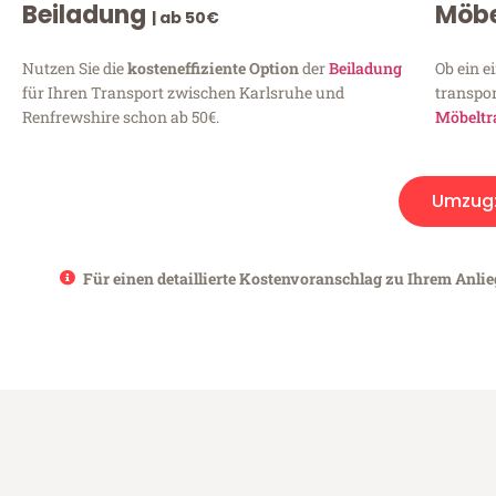
Beiladung
Möbe
| ab 50€
Nutzen Sie die
kosteneffiziente Option
der
Beiladung
Ob ein e
für Ihren Transport zwischen Karlsruhe und
transpor
Renfrewshire schon ab 50€.
Möbeltr
Umzug
Für einen detaillierte Kostenvoranschlag zu Ihrem Anlie