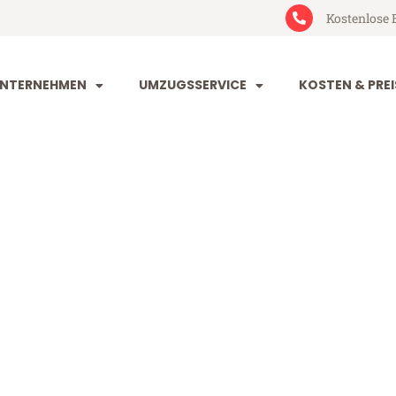
Kostenlose 
NTERNEHMEN
UMZUGSSERVICE
KOSTEN & PREI
he Renfrewshi
nfrewshire (ab 199€)