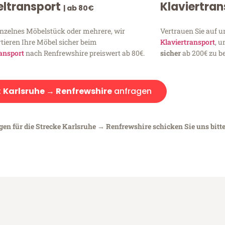
ltransport
Klaviertra
| ab 80€
inzelnes Möbelstück oder mehrere, wir
Vertrauen Sie auf u
tieren Ihre Möbel sicher beim
Klaviertransport
, 
ansport
nach Renfrewshire preiswert ab 80€.
sicher
ab 200€ zu be
:
Karlsruhe → Renfrewshire
anfragen
gen für die Strecke Karlsruhe → Renfrewshire schicken Sie uns bitt