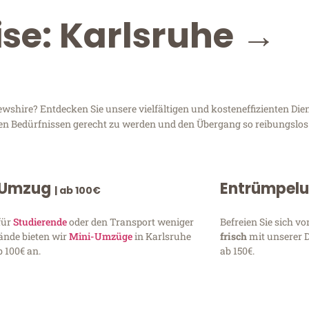
ise: Karlsruhe →
hire? Entdecken Sie unsere vielfältigen und kosteneffizienten Dien
hren Bedürfnissen gerecht zu werden und den Übergang so reibungslos
 Umzug
Entrümpel
| ab 100€
für
Studierende
oder den Transport weniger
Befreien Sie sich 
ände bieten wir
Mini-Umzüge
in Karlsruhe
frisch
mit unserer 
 100€ an.
ab 150€.