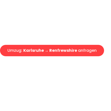
Express-Abwicklung in unter 2
Über 15 Jahre Erfahrung mit 
Angebot erhalten in unter 30 
Umzug:
Karlsruhe → Renfrewshire
anfragen
Alle Umzugsanfragen sind zu 100% kostenlos & unverbind