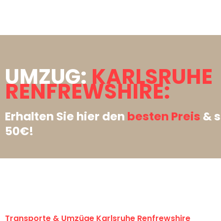
UMZUG:
KARLSRUHE
RENFREWSHIRE:
Erhalten Sie hier den
besten Preis
& s
50€!
Transporte & Umzüge Karlsruhe Renfrewshire