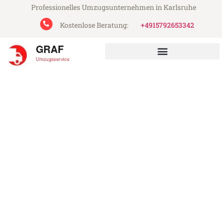
Professionelles Umzugsunternehmen in Karlsruhe
Kostenlose Beratung:
+4915792653342
Graf Umzugsservice aus Karlsruhe
Umzug Karlsruhe Southport
Günstiger Umzug Karlsruhe Southport (ab
199€)
Express-Abwicklung in unter 24 Stunden!
Über 15 Jahre Erfahrung mit Umzügen!
Angebot erhalten in unter 30 Minuten!