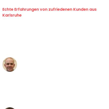
Echte Erfahrungen von zufriedenen Kunden aus
Karlsruhe
"Erste Klasse! Ein großes Dankeschön
an das gesamte Team von Graf
Umzugsservice für ihren
außergewöhnlichen Service!"
Frederik F.
Umzug in Karlsruhe
"Besser hätte ich mir den Umzug von
Karlsruhe nach Wien nicht vorstellen
können - DANKE!"