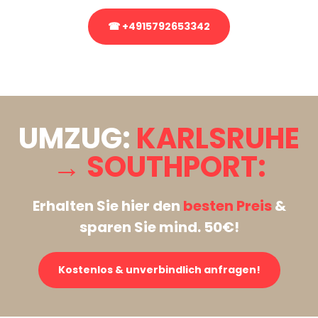
☎ +4915792653342
Stattdessen eine unverbindliche Anfrage senden
UMZUG:
KARLSRUHE
→ SOUTHPORT:
Erhalten Sie hier den
besten Preis
&
sparen Sie mind. 50€!
Kostenlos & unverbindlich anfragen!