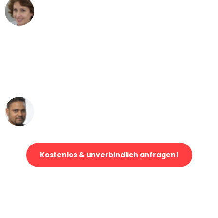
Maria W
Umzug von Karlsruhe nach Wien
"Mein Klavier kam in unter 24 Stunden
ohne einen Kratzer an - ein
erstklassiger Service!"
Ümit Y.
Klaviertransport in Karlsruhe
Kostenlos & unverbindlich anfragen!
Jetzt anfragen und der nächste glückliche Kunde werden. Alle
Umzugsanfragen sind zu
100% kostenlos & unverbindlich!