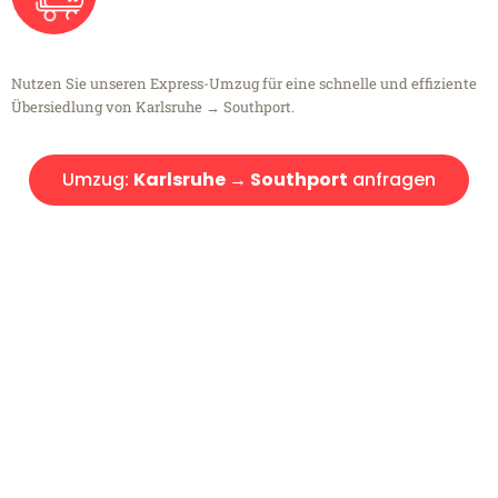
Nutzen Sie unseren Express-Umzug für eine schnelle und effiziente
Übersiedlung von Karlsruhe → Southport.
Umzug:
Karlsruhe → Southport
anfragen
Kostenlose Beratung!
Sie haben Fragen?
Sie haben Fragen zu Ihrem Transport oder benötigen eine Beratung
bezüglich Ihres Umzug?
Rufen Sie uns gerne an, unser Team aus Experten freut sich, Ihnen
kostenlos weiterzuhelfen!