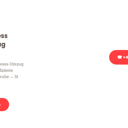
Sie haben Fragen zu Ihrem
Beratung bezüglich Ihres
Rufen Sie uns gerne an, un
ess
Ihnen kostenlos weiterzuh
ug
☎ +4
xpress-Umzug
fiziente
Stattdessen eine u
sruhe → St
n