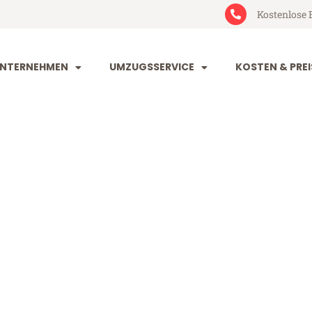
Kostenlose 
NTERNEHMEN
UMZUGSSERVICE
KOSTEN & PREI
he St Albans
 Albans (ab 199€)