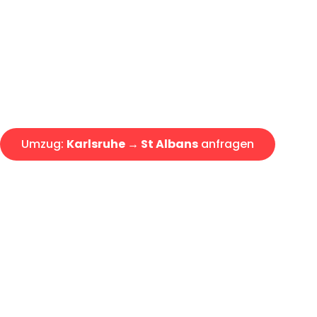
Express-Abwicklung in unter 2
Über 15 Jahre Erfahrung mit 
Angebot erhalten in unter 30 
Umzug:
Karlsruhe → St Albans
anfragen
Alle Umzugsanfragen sind zu 100% kostenlos & unverbind