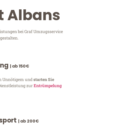
t Albans
eistungen bei Graf Umzugsservice
gestalten.
ung
| ab 150€
von Unnötigem und
starten Sie
Dienstleistung zur
Entrümpelung
nsport
| ab 200€