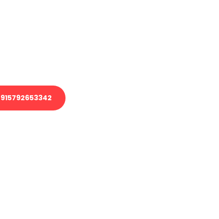
 Transport oder benötigen eine
 Umzug?
ser Team aus Experten freut sich,
elfen!
915792653342
nverbindliche Anfrage senden