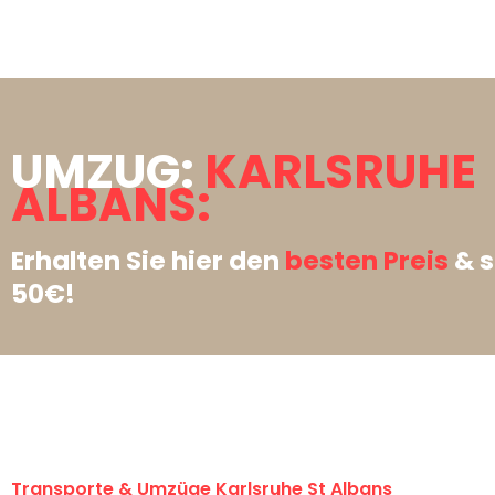
UMZUG:
KARLSRUHE 
ALBANS:
Erhalten Sie hier den
besten Preis
& s
50€!
Transporte & Umzüge Karlsruhe St Albans