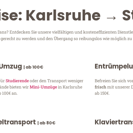
ise: Karlsruhe → S
ns? Entdecken Sie unsere vielfältigen und kosteneffizienten Dienstl
en gerecht zu werden und den Übergang so reibungslos wie möglich zu 
 Umzug
Entrümpel
| ab 100€
für
Studierende
oder den Transport weniger
Befreien Sie sich 
ände bieten wir
Mini-Umzüge
in Karlsruhe
frisch
mit unserer 
 100€ an.
ab 150€.
ltransport
Klaviertra
| ab 80€