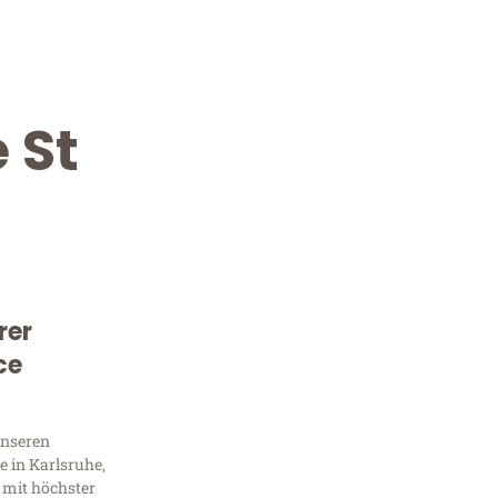
 St
rer
Kostenlose Beratung!
ce
Sie 
unseren
Frag
 in Karlsruhe,
 mit höchster