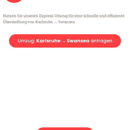
Nutzen Sie unseren Express-Umzug für eine schnelle und effiziente
Übersiedlung von Karlsruhe → Swansea.
Umzug:
Karlsruhe → Swansea
anfragen
Kostenlose Beratung!
Sie haben Fragen?
Sie haben Fragen zu Ihrem Transport oder benötigen eine Beratung
bezüglich Ihres Umzug?
Rufen Sie uns gerne an, unser Team aus Experten freut sich, Ihnen
kostenlos weiterzuhelfen!