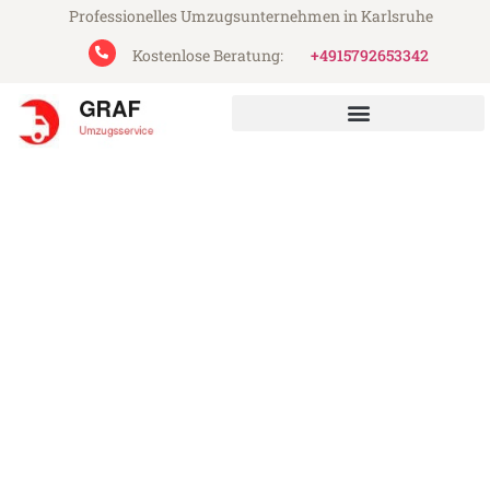
Professionelles Umzugsunternehmen in Karlsruhe
Kostenlose Beratung:
+4915792653342
Graf Umzugsservice aus Karlsruhe
Umzug Karlsruhe Swansea
Günstiger Umzug Karlsruhe Swansea (ab
199€)
Express-Abwicklung in unter 24 Stunden!
Über 15 Jahre Erfahrung mit Umzügen!
Angebot erhalten in unter 30 Minuten!