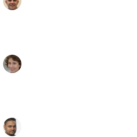
Umzug in Karlsruhe
"Besser hätte ich mir den Umzug von
Karlsruhe nach Wien nicht vorstellen
können - DANKE!"
Maria W
Umzug von Karlsruhe nach Wien
"Mein Klavier kam in unter 24 Stunden
ohne einen Kratzer an - ein
erstklassiger Service!"
Ümit Y.
Klaviertransport in Karlsruhe