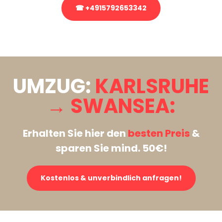
☎ +4915792653342
Stattdessen eine unverbindliche Anfrage senden
UMZUG:
KARLSRUHE
→ SWANSEA:
Erhalten Sie hier den
besten Preis
&
sparen Sie mind. 50€!
Kostenlos & unverbindlich anfragen!