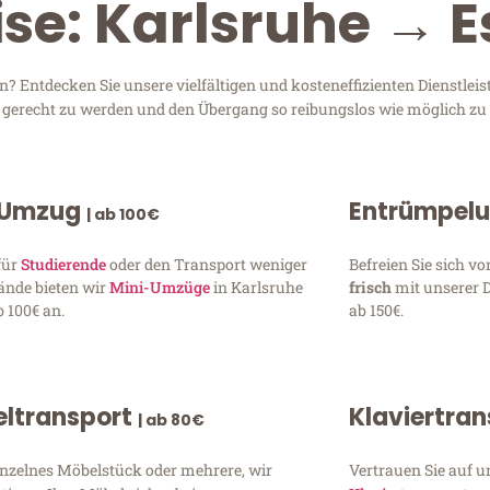
ise: Karlsruhe → 
 Entdecken Sie unsere vielfältigen und kosteneffizienten Dienstlei
en gerecht zu werden und den Übergang so reibungslos wie möglich zu 
 Umzug
Entrümpel
| ab 100€
für
Studierende
oder den Transport weniger
Befreien Sie sich 
ände bieten wir
Mini-Umzüge
in Karlsruhe
frisch
mit unserer 
 100€ an.
ab 150€.
ltransport
Klaviertra
| ab 80€
inzelnes Möbelstück oder mehrere, wir
Vertrauen Sie auf u