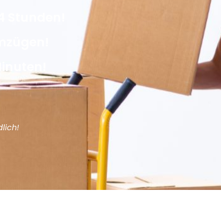
4 Stunden!
Umzügen!
Minuten!
lich!