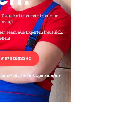
 Transport oder benötigen eine
 Umzug?
ser Team aus Experten freut sich,
elfen!
915792653342
nverbindliche Anfrage senden