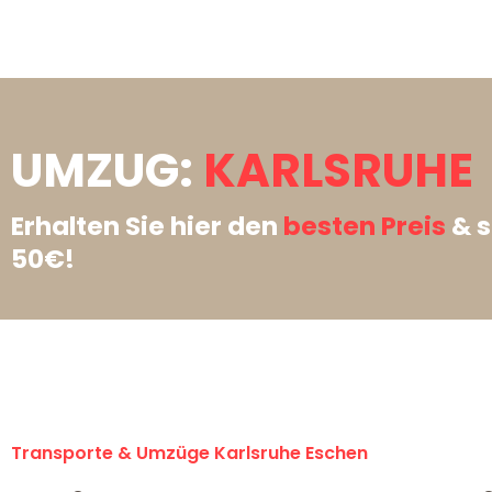
UMZUG:
KARLSRUHE 
Erhalten Sie hier den
besten Preis
& s
50€!
Transporte & Umzüge Karlsruhe Eschen