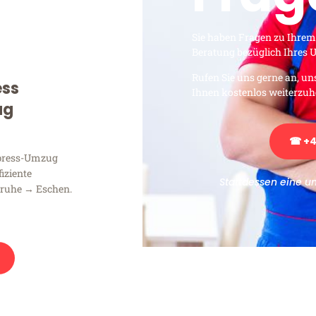
Sie haben Fragen zu Ihrem
Beratung bezüglich Ihres
Rufen Sie uns gerne an, un
ess
Ihnen kostenlos weiterzuh
ug
☎ +4
xpress-Umzug
fiziente
Stattdessen eine u
sruhe → Eschen.