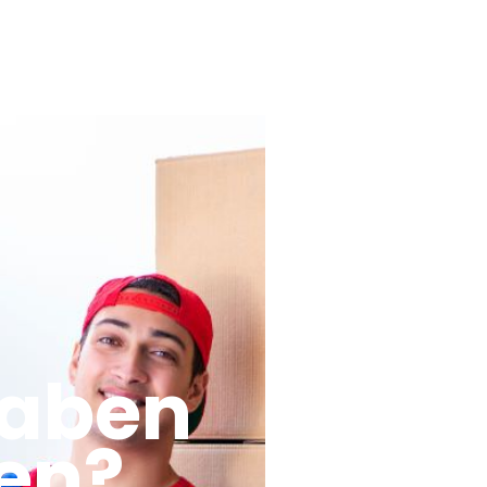
haben
en?