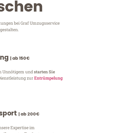
Eschen
stungen bei Graf Umzugsservice
gestalten.
ung
| ab 150€
von Unnötigem und
starten Sie
Dienstleistung zur
Entrümpelung
nsport
| ab 200€
nsere Expertise im