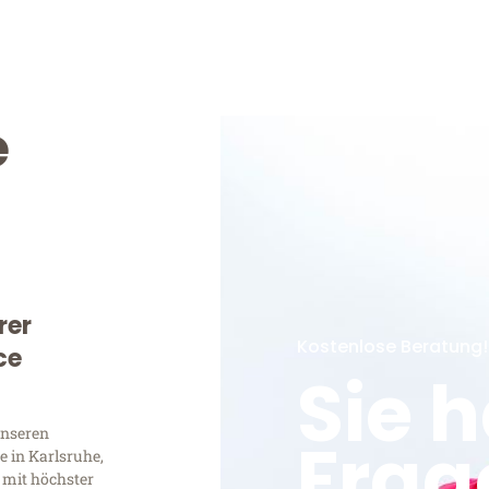
e
rer
Kostenlose Beratung!
ce
Sie 
unseren
Frag
 in Karlsruhe,
 mit höchster