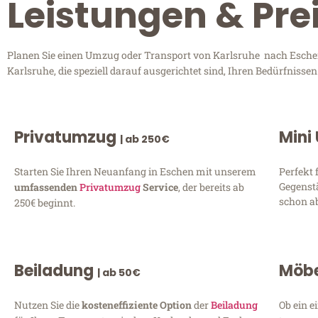
Leistungen & Pre
Planen Sie einen Umzug oder Transport von Karlsruhe nach Eschen?
Karlsruhe, die speziell darauf ausgerichtet sind, Ihren Bedürfniss
Privatumzug
Mini
| ab 250€
Starten Sie Ihren Neuanfang in Eschen mit unserem
Perfekt 
Gegenst
umfassenden
Privatumzug
Service
, der bereits ab
schon ab
250€ beginnt.
Beiladung
Möbe
| ab 50€
Nutzen Sie die
kosteneffiziente Option
der
Beiladung
Ob ein e