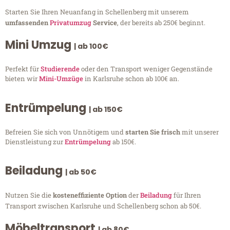
Starten Sie Ihren Neuanfang in Schellenberg mit unserem
umfassenden
Privatumzug
Service
, der bereits ab 250€ beginnt.
Mini Umzug
| ab 100€
Perfekt für
Studierende
oder den Transport weniger Gegenstände
bieten wir
Mini-Umzüge
in Karlsruhe schon ab 100€ an.
Entrümpelung
| ab 150€
Befreien Sie sich von Unnötigem und
starten Sie frisch
mit unserer
Dienstleistung zur
Entrümpelung
ab 150€.
Beiladung
| ab 50€
Nutzen Sie die
kosteneffiziente Option
der
Beiladung
für Ihren
Transport zwischen Karlsruhe und Schellenberg schon ab 50€.
Möbeltransport
| ab 80€