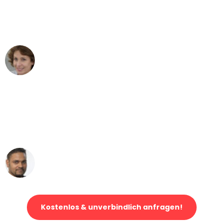
Karlsruhe nach Wien nicht vorstellen
können - DANKE!"
Maria W
Umzug von Karlsruhe nach Wien
"Mein Klavier kam in unter 24 Stunden
ohne einen Kratzer an - ein
erstklassiger Service!"
Ümit Y.
Klaviertransport in Karlsruhe
Kostenlos & unverbindlich anfragen!