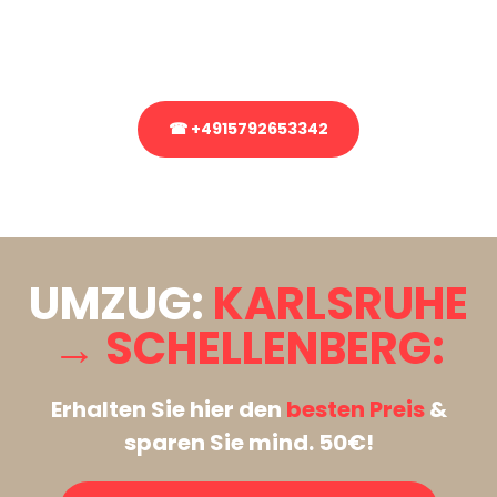
Rufen Sie uns gerne an, unser Team aus Experten freut sich, Ihnen
kostenlos weiterzuhelfen!
☎ +4915792653342
Stattdessen eine unverbindliche Anfrage senden
UMZUG:
KARLSRUHE
→ SCHELLENBERG:
Erhalten Sie hier den
besten Preis
&
sparen Sie mind. 50€!