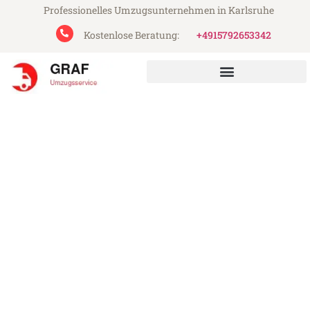
Professionelles Umzugsunternehmen in Karlsruhe
Kostenlose Beratung:
+4915792653342
Graf Umzugsservice aus Karlsruhe
Umzug Karlsruhe
Schellenberg
Günstiger Umzug Karlsruhe Schellenberg
(ab 199€)
Express-Abwicklung in unter 24 Stunden!
Über 15 Jahre Erfahrung mit Umzügen!