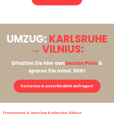
Stattdessen eine unverbindliche Anfrage senden
UMZUG:
KARLSRUHE
→ VILNIUS:
Erhalten Sie hier den
besten Preis
&
sparen Sie mind. 50€!
Kostenlos & unverbindlich anfragen!
Transporte & Umzüge Karlsruhe Vilnius