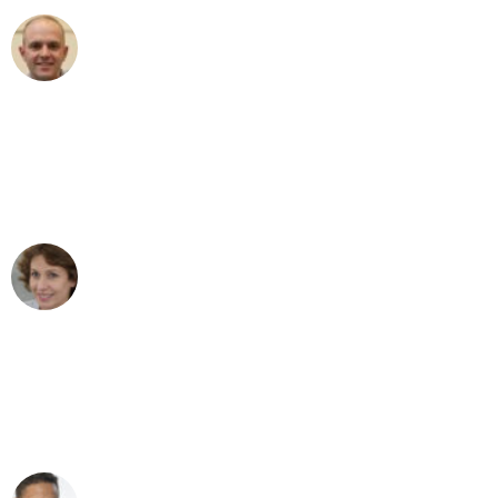
Frederik F.
Umzug in Karlsruhe
"Besser hätte ich mir den Umzug von
Karlsruhe nach Wien nicht vorstellen
können - DANKE!"
Maria W
Umzug von Karlsruhe nach Wien
"Mein Klavier kam in unter 24 Stunden
ohne einen Kratzer an - ein
erstklassiger Service!"