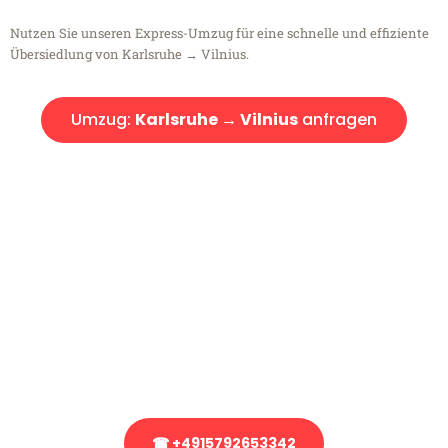
Nutzen Sie unseren Express-Umzug für eine schnelle und effiziente
Übersiedlung von Karlsruhe → Vilnius.
Umzug:
Karlsruhe → Vilnius
anfragen
Kostenlose Beratung!
Sie haben Fragen?
Sie haben Fragen zu Ihrem Transport oder benötigen eine Beratung
bezüglich Ihres Umzug?
Rufen Sie uns gerne an, unser Team aus Experten freut sich, Ihnen
kostenlos weiterzuhelfen!
☎ +4915792653342