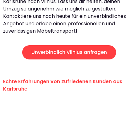
Karlsruhe nach Vilnius. Lass uns dir helfen, deinen
Umzug so angenehm wie möglich zu gestalten.
Kontaktiere uns noch heute für ein unverbindliches
Angebot und erlebe einen professionellen und
zuverlässigen Möbeltransport!
Unverbindlich Vilnius anfragen
Echte Erfahrungen von zufriedenen Kunden aus
Karlsruhe
"Erste Klasse! Ein großes Dankeschön
an das gesamte Team von Graf
Umzugsservice für ihren
außergewöhnlichen Service!"