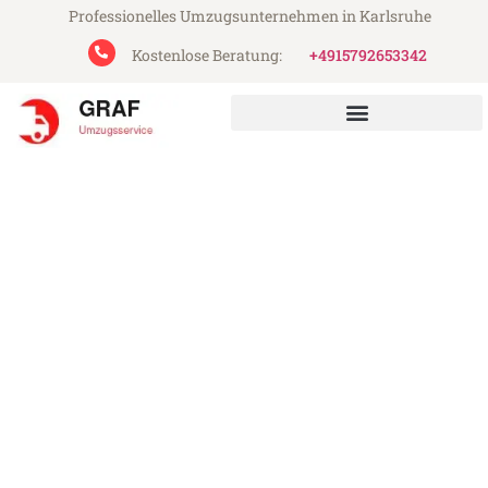
Professionelles Umzugsunternehmen in Karlsruhe
Kostenlose Beratung:
+4915792653342
Graf Umzugsservice aus Karlsruhe
Umzug Karlsruhe Vilnius
Günstiger Umzug Karlsruhe Vilnius (ab
199€)
Express-Abwicklung in unter 24 Stunden!
Über 15 Jahre Erfahrung mit Umzügen!
Angebot erhalten in unter 30 Minuten!