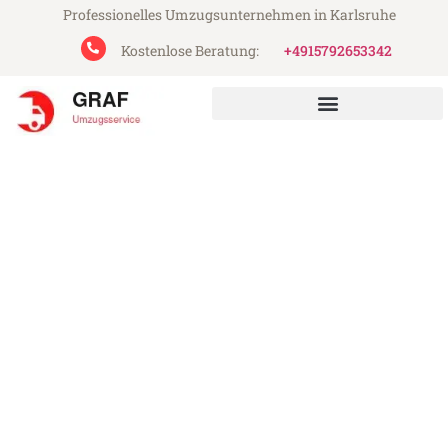
Professionelles Umzugsunternehmen in Karlsruhe
Kostenlose Beratung:
+4915792653342
Graf Umzugsservice aus Karlsruhe
Umzug Karlsruhe Mulhouse
Günstiger Umzug Karlsruhe Mulhouse (ab
199€)
Express-Abwicklung in unter 24 Stunden!
Über 15 Jahre Erfahrung mit Umzügen!
Angebot erhalten in unter 30 Minuten!