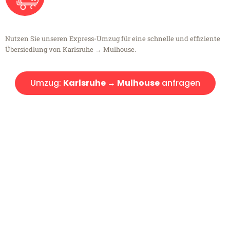
Nutzen Sie unseren Express-Umzug für eine schnelle und effiziente
Übersiedlung von Karlsruhe → Mulhouse.
Umzug:
Karlsruhe → Mulhouse
anfragen
Kostenlose Beratung!
Sie haben Fragen?
Sie haben Fragen zu Ihrem Transport oder benötigen eine Beratung
bezüglich Ihres Umzug?
Rufen Sie uns gerne an, unser Team aus Experten freut sich, Ihnen
kostenlos weiterzuhelfen!