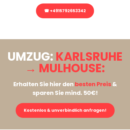
☎ +4915792653342
Stattdessen eine unverbindliche Anfrage senden
UMZUG:
KARLSRUHE
→ MULHOUSE:
Erhalten Sie hier den
besten Preis
&
sparen Sie mind. 50€!
Kostenlos & unverbindlich anfragen!