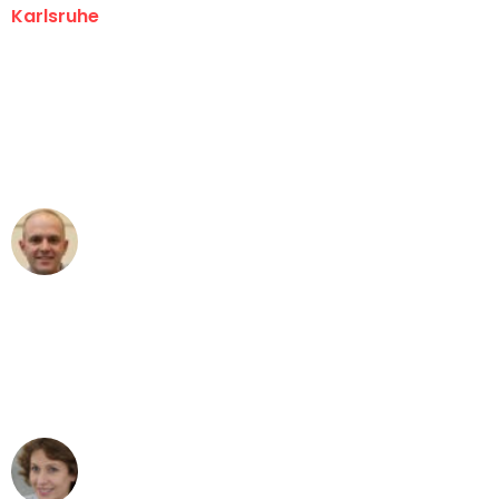
Karlsruhe
"Erste Klasse! Ein großes Dankeschön
an das gesamte Team von Graf
Umzugsservice für ihren
außergewöhnlichen Service!"
Frederik F.
Umzug in Karlsruhe
"Besser hätte ich mir den Umzug von
Karlsruhe nach Wien nicht vorstellen
können - DANKE!"
Maria W
Umzug von Karlsruhe nach Wien