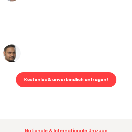
"Mein Klavier kam in unter 24 Stunden
ohne einen Kratzer an - ein
erstklassiger Service!"
Ümit Y.
Klaviertransport in Karlsruhe
Kostenlos & unverbindlich anfragen!
Jetzt anfragen und der nächste glückliche Kunde werden. Alle
Umzugsanfragen sind zu
100% kostenlos & unverbindlich!
Nationale & Internationale Umzüge