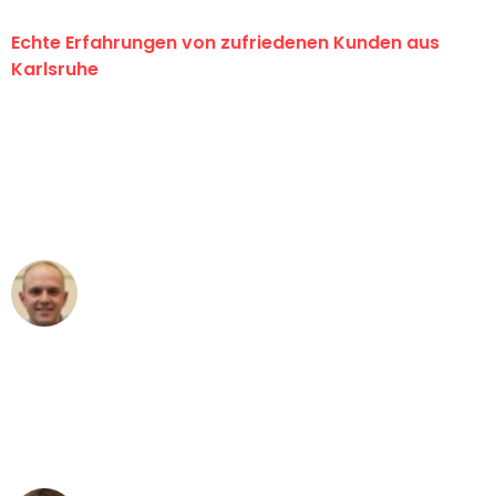
Echte Erfahrungen von zufriedenen Kunden aus
Karlsruhe
"Erste Klasse! Ein großes Dankeschön
an das gesamte Team von Graf
Umzugsservice für ihren
außergewöhnlichen Service!"
Frederik F.
Umzug in Karlsruhe
"Besser hätte ich mir den Umzug von
Karlsruhe nach Wien nicht vorstellen
können - DANKE!"