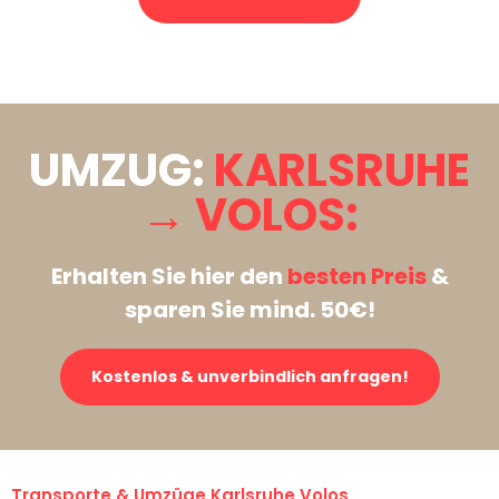
Stattdessen eine unverbindliche Anfrage senden
UMZUG:
KARLSRUHE
→ VOLOS:
Erhalten Sie hier den
besten Preis
&
sparen Sie mind. 50€!
Kostenlos & unverbindlich anfragen!
Transporte & Umzüge Karlsruhe Volos