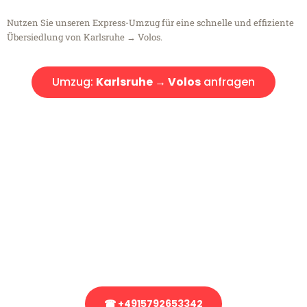
Nutzen Sie unseren Express-Umzug für eine schnelle und effiziente
Übersiedlung von Karlsruhe → Volos.
Umzug:
Karlsruhe → Volos
anfragen
Kostenlose Beratung!
Sie haben Fragen?
Sie haben Fragen zu Ihrem Transport oder benötigen eine Beratung
bezüglich Ihres Umzug?
Rufen Sie uns gerne an, unser Team aus Experten freut sich, Ihnen
kostenlos weiterzuhelfen!
☎ +4915792653342