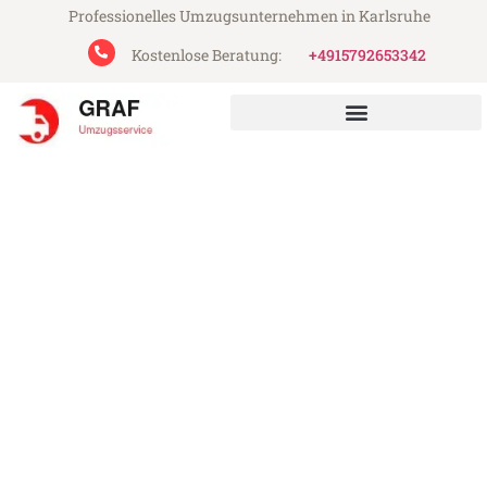
Professionelles Umzugsunternehmen in Karlsruhe
Kostenlose Beratung:
+4915792653342
Graf Umzugsservice aus Karlsruhe
Umzug Karlsruhe Volos
Günstiger Umzug Karlsruhe Volos (ab
199€)
Express-Abwicklung in unter 24 Stunden!
Über 15 Jahre Erfahrung mit Umzügen!
Angebot erhalten in unter 30 Minuten!