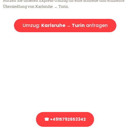
Nutzen Sie unseren Express-Umzug für eine schnelle und effiziente
Übersiedlung von Karlsruhe → Turin.
Umzug:
Karlsruhe → Turin
anfragen
Kostenlose Beratung!
Sie haben Fragen?
Sie haben Fragen zu Ihrem Transport oder benötigen eine Beratung
bezüglich Ihres Umzug?
Rufen Sie uns gerne an, unser Team aus Experten freut sich, Ihnen
kostenlos weiterzuhelfen!
☎ +4915792653342