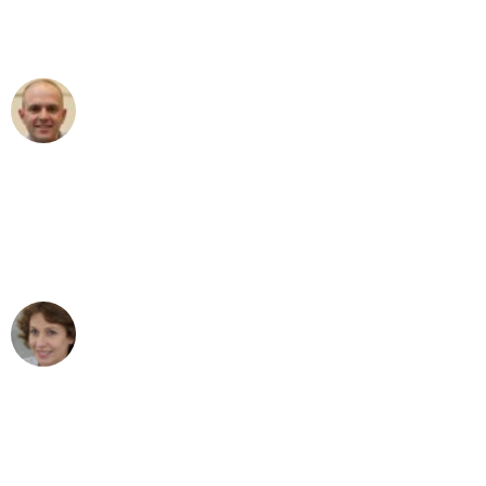
Umzugsservice für ihren
außergewöhnlichen Service!"
Frederik F.
Umzug in Karlsruhe
"Besser hätte ich mir den Umzug von
Karlsruhe nach Wien nicht vorstellen
können - DANKE!"
Maria W
Umzug von Karlsruhe nach Wien
"Mein Klavier kam in unter 24 Stunden
ohne einen Kratzer an - ein