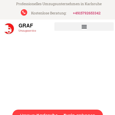
Professionelles Umzugsunternehmen in Karlsruhe
Kostenlose Beratung:
+4915792653342
Graf Umzugsservice aus Karlsruhe
Umzug Karlsruhe Turin
Günstiger Umzug Karlsruhe Turin (ab 199€)
Express-Abwicklung in unter 24 Stunden!
Über 15 Jahre Erfahrung mit Umzügen!
Angebot erhalten in unter 30 Minuten!