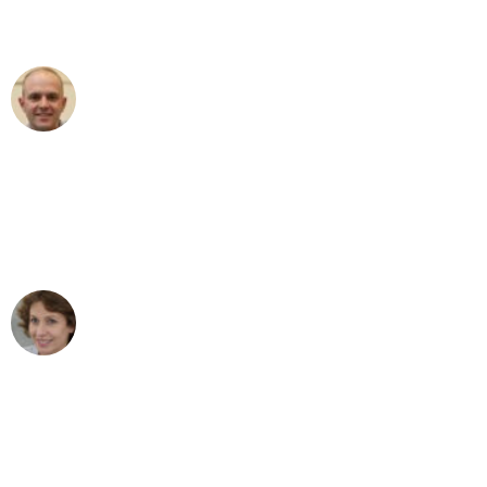
außergewöhnlichen Service!"
Frederik F.
Umzug in Karlsruhe
"Besser hätte ich mir den Umzug von
Karlsruhe nach Wien nicht vorstellen
können - DANKE!"
Maria W
Umzug von Karlsruhe nach Wien
"Mein Klavier kam in unter 24 Stunden
ohne einen Kratzer an - ein
erstklassiger Service!"