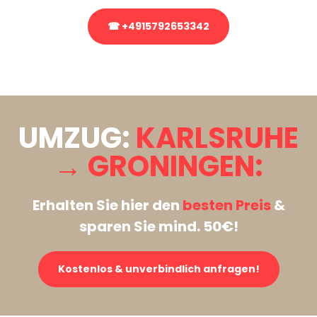
☎ +4915792653342
Stattdessen eine unverbindliche Anfrage senden
UMZUG:
KARLSRUHE
→ GRONINGEN:
Erhalten Sie hier den
besten Preis
&
sparen Sie mind. 50€!
Kostenlos & unverbindlich anfragen!