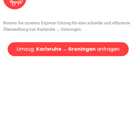
Nutzen Sie unseren Express-Umzug für eine schnelle und effiziente
Übersiedlung von Karlsruhe → Groningen.
Umzug:
Karlsruhe → Groningen
anfragen
Kostenlose Beratung!
Sie haben Fragen?
Sie haben Fragen zu Ihrem Transport oder benötigen eine Beratung
bezüglich Ihres Umzug?
Rufen Sie uns gerne an, unser Team aus Experten freut sich, Ihnen
kostenlos weiterzuhelfen!