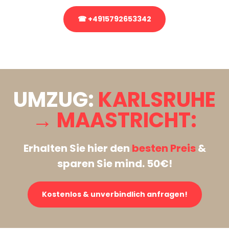
☎ +4915792653342
Stattdessen eine unverbindliche Anfrage senden
UMZUG:
KARLSRUHE
→ MAASTRICHT:
Erhalten Sie hier den
besten Preis
&
sparen Sie mind. 50€!
Kostenlos & unverbindlich anfragen!