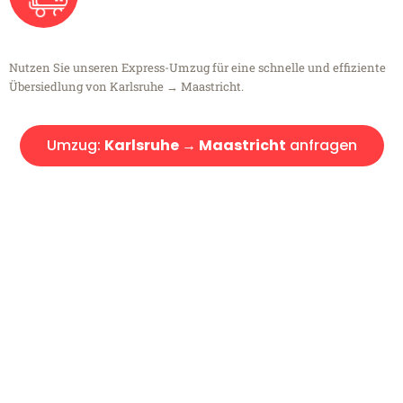
Nutzen Sie unseren Express-Umzug für eine schnelle und effiziente
Übersiedlung von Karlsruhe → Maastricht.
Umzug:
Karlsruhe → Maastricht
anfragen
Kostenlose Beratung!
Sie haben Fragen?
Sie haben Fragen zu Ihrem Transport oder benötigen eine Beratung
bezüglich Ihres Umzug?
Rufen Sie uns gerne an, unser Team aus Experten freut sich, Ihnen
kostenlos weiterzuhelfen!