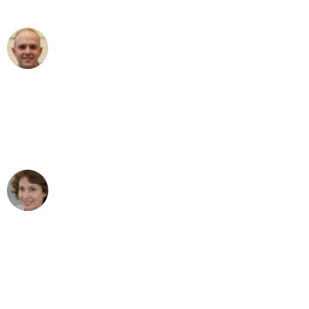
außergewöhnlichen Service!"
Frederik F.
Umzug in Karlsruhe
"Besser hätte ich mir den Umzug von
Karlsruhe nach Wien nicht vorstellen
können - DANKE!"
Maria W
Umzug von Karlsruhe nach Wien
"Mein Klavier kam in unter 24 Stunden
ohne einen Kratzer an - ein
erstklassiger Service!"