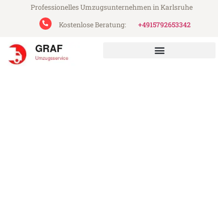
Professionelles Umzugsunternehmen in Karlsruhe
Kostenlose Beratung:
+4915792653342
Graf Umzugsservice aus Karlsruhe
Umzug Karlsruhe Maastricht
Günstiger Umzug Karlsruhe Maastricht (ab
199€)
Express-Abwicklung in unter 24 Stunden!
Über 15 Jahre Erfahrung mit Umzügen!
Angebot erhalten in unter 30 Minuten!