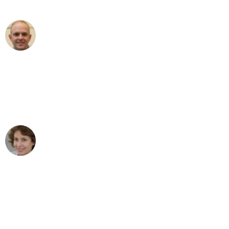
außergewöhnlichen Service!"
Frederik F.
Umzug in Karlsruhe
"Besser hätte ich mir den Umzug von
Karlsruhe nach Wien nicht vorstellen
können - DANKE!"
Maria W
Umzug von Karlsruhe nach Wien
"Mein Klavier kam in unter 24 Stunden
ohne einen Kratzer an - ein
erstklassiger Service!"