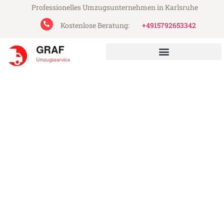
Professionelles Umzugsunternehmen in Karlsruhe
Kostenlose Beratung:
+4915792653342
Graf Umzugsservice aus Karlsruhe
Umzug Karlsruhe Bregenz
Günstiger Umzug Karlsruhe Bregenz (ab
199€)
Express-Abwicklung in unter 24 Stunden!
Über 15 Jahre Erfahrung mit Umzügen!
Angebot erhalten in unter 30 Minuten!