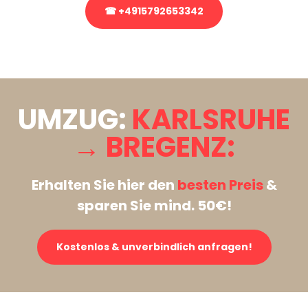
☎ +4915792653342
Stattdessen eine unverbindliche Anfrage senden
UMZUG:
KARLSRUHE
→ BREGENZ:
Erhalten Sie hier den
besten Preis
&
sparen Sie mind. 50€!
Kostenlos & unverbindlich anfragen!