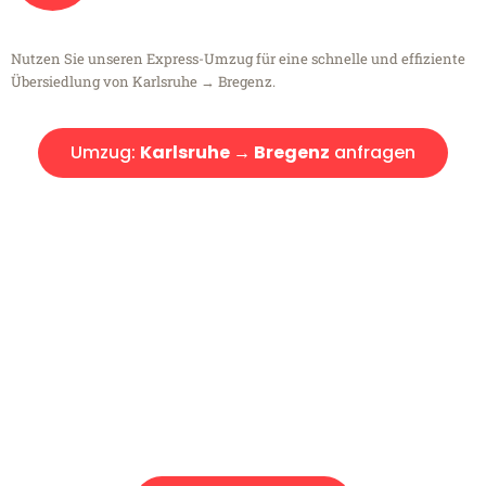
Nutzen Sie unseren Express-Umzug für eine schnelle und effiziente
Übersiedlung von Karlsruhe → Bregenz.
Umzug:
Karlsruhe → Bregenz
anfragen
Kostenlose Beratung!
Sie haben Fragen?
Sie haben Fragen zu Ihrem Transport oder benötigen eine Beratung
bezüglich Ihres Umzug?
Rufen Sie uns gerne an, unser Team aus Experten freut sich, Ihnen
kostenlos weiterzuhelfen!