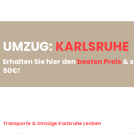
UMZUG:
KARLSRUHE 
Erhalten Sie hier den
besten Preis
& s
50€!
Transporte & Umzüge Karlsruhe Leoben