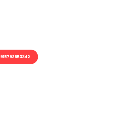
 Transport oder benötigen eine
 Umzug?
ser Team aus Experten freut sich,
elfen!
915792653342
nverbindliche Anfrage senden