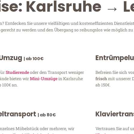
ise: Karlsruhe → 
 Entdecken Sie unsere vielfältigen und kosteneffizienten Dienstlei
en gerecht zu werden und den Übergang so reibungslos wie möglich zu 
 Umzug
Entrümpel
| ab 100€
für
Studierende
oder den Transport weniger
Befreien Sie sich 
ände bieten wir
Mini-Umzüge
in Karlsruhe
frisch
mit unserer 
 100€ an.
ab 150€.
ltransport
Klaviertra
| ab 80€
inzelnes Möbelstück oder mehrere, wir
Vertrauen Sie auf u