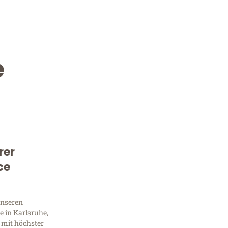
e
rer
Kostenlose Beratung!
ce
Sie 
unseren
Frag
 in Karlsruhe,
 mit höchster