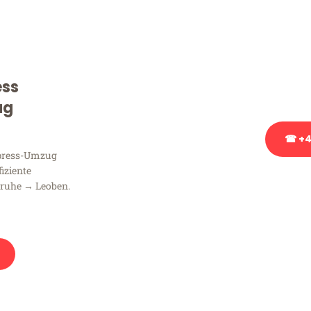
Sie haben Fragen zu Ihrem
Beratung bezüglich Ihres
Rufen Sie uns gerne an, un
ess
Ihnen kostenlos weiterzuh
ug
☎ +4
xpress-Umzug
fiziente
Stattdessen eine u
sruhe → Leoben.