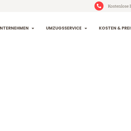
Kostenlose 
NTERNEHMEN
UMZUGSSERVICE
KOSTEN & PREI
uhe Leoben
oben (ab 199€)