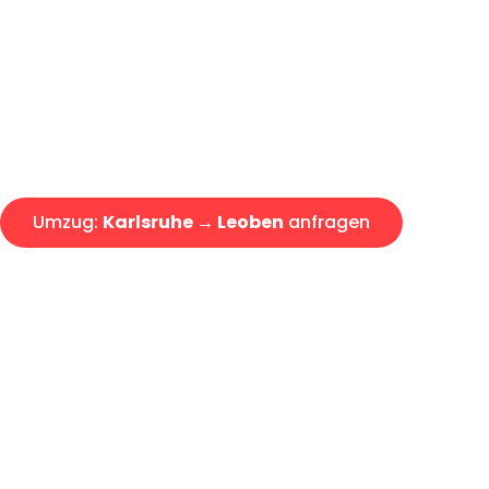
Express-Abwicklung in unter 2
Über 15 Jahre Erfahrung mit 
Angebot erhalten in unter 30 
Umzug:
Karlsruhe → Leoben
anfragen
Alle Umzugsanfragen sind zu 100% kostenlos & unverbind