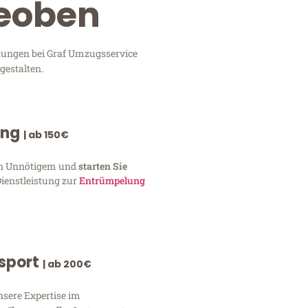
Leoben
stungen bei Graf Umzugsservice
gestalten.
ung
| ab 150€
von Unnötigem und
starten Sie
Dienstleistung zur
Entrümpelung
nsport
| ab 200€
nsere Expertise im