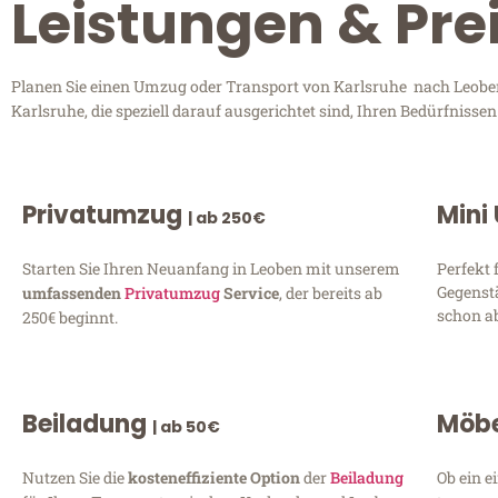
Leistungen & Pre
Planen Sie einen Umzug oder Transport von Karlsruhe nach Leoben?
Karlsruhe, die speziell darauf ausgerichtet sind, Ihren Bedürfniss
Privatumzug
Mini
| ab 250€
Starten Sie Ihren Neuanfang in Leoben mit unserem
Perfekt 
Gegenst
umfassenden
Privatumzug
Service
, der bereits ab
schon ab
250€ beginnt.
Beiladung
Möbe
| ab 50€
Nutzen Sie die
kosteneffiziente Option
der
Beiladung
Ob ein e