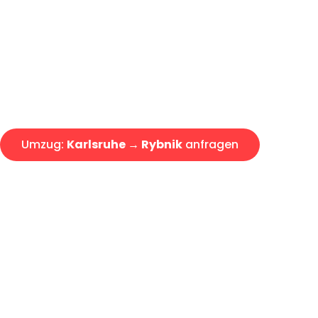
Express-Abwicklung in unter 2
Über 15 Jahre Erfahrung mit 
Angebot erhalten in unter 30 
Umzug:
Karlsruhe → Rybnik
anfragen
Alle Umzugsanfragen sind zu 100% kostenlos & unverbind