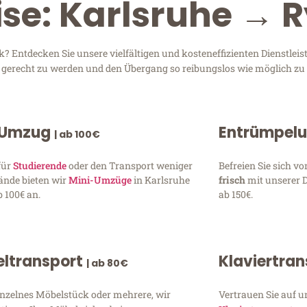
ise: Karlsruhe → 
 Entdecken Sie unsere vielfältigen und kosteneffizienten Dienstlei
en gerecht zu werden und den Übergang so reibungslos wie möglich zu 
 Umzug
Entrümpel
| ab 100€
für
Studierende
oder den Transport weniger
Befreien Sie sich 
ände bieten wir
Mini-Umzüge
in Karlsruhe
frisch
mit unserer 
 100€ an.
ab 150€.
ltransport
Klaviertra
| ab 80€
inzelnes Möbelstück oder mehrere, wir
Vertrauen Sie auf u