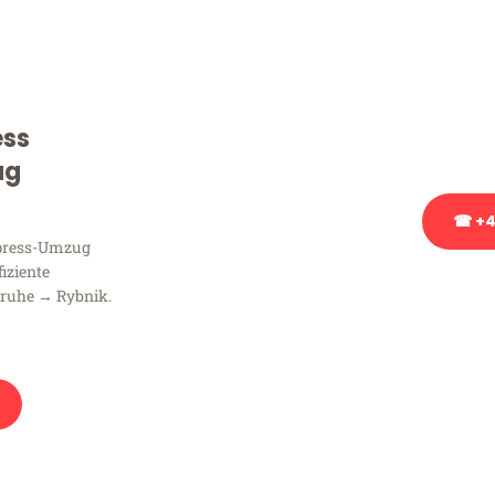
Sie haben Fragen zu Ihrem
Beratung bezüglich Ihres
Rufen Sie uns gerne an, un
ess
Ihnen kostenlos weiterzuh
ug
☎ +4
xpress-Umzug
fiziente
Stattdessen eine u
sruhe → Rybnik.