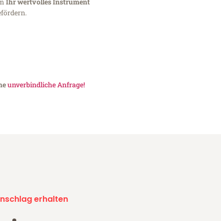
um
Ihr wertvolles Instrument
fördern.
ine
unverbindliche Anfrage!
nschlag erhalten