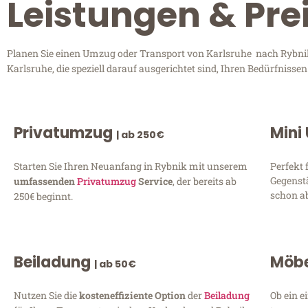
Leistungen & Pre
Planen Sie einen Umzug oder Transport von Karlsruhe nach Rybnik?
Karlsruhe, die speziell darauf ausgerichtet sind, Ihren Bedürfniss
Privatumzug
Mini
| ab 250€
Starten Sie Ihren Neuanfang in Rybnik mit unserem
Perfekt 
Gegenst
umfassenden
Privatumzug
Service
, der bereits ab
schon ab
250€ beginnt.
Beiladung
Möbe
| ab 50€
Nutzen Sie die
kosteneffiziente Option
der
Beiladung
Ob ein e