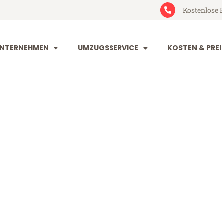
Kostenlose 
NTERNEHMEN
UMZUGSSERVICE
KOSTEN & PREI
uhe Rybnik
bnik (ab 199€)