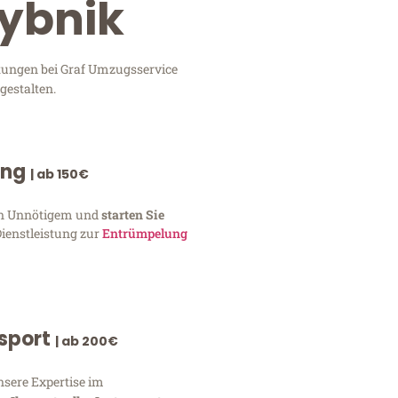
Rybnik
stungen bei Graf Umzugsservice
gestalten.
ung
| ab 150€
von Unnötigem und
starten Sie
Dienstleistung zur
Entrümpelung
nsport
| ab 200€
nsere Expertise im