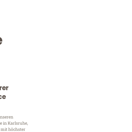
e
rer
Kostenlose Beratung!
ce
Sie 
unseren
Frag
 in Karlsruhe,
 mit höchster