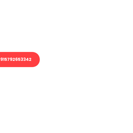
 Transport oder benötigen eine
 Umzug?
ser Team aus Experten freut sich,
elfen!
915792653342
nverbindliche Anfrage senden