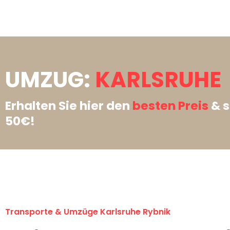
UMZUG:
KARLSRUHE 
Erhalten Sie hier den
besten Preis
& s
50€!
Transporte & Umzüge Karlsruhe Rybnik