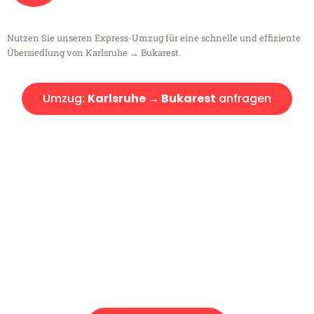
Nutzen Sie unseren Express-Umzug für eine schnelle und effiziente
Übersiedlung von Karlsruhe → Bukarest.
Umzug:
Karlsruhe → Bukarest
anfragen
Kostenlose Beratung!
Sie haben Fragen?
Sie haben Fragen zu Ihrem Transport oder benötigen eine Beratung
bezüglich Ihres Umzug?
Rufen Sie uns gerne an, unser Team aus Experten freut sich, Ihnen
kostenlos weiterzuhelfen!