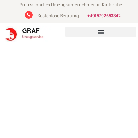
Professionelles Umzugsunternehmen in Karlsruhe
Kostenlose Beratung:
+4915792653342
Graf Umzugsservice aus Karlsruhe
Umzug Karlsruhe Bukarest
Günstiger Umzug Karlsruhe Bukarest (ab
199€)
Express-Abwicklung in unter 24 Stunden!
Über 15 Jahre Erfahrung mit Umzügen!
Angebot erhalten in unter 30 Minuten!