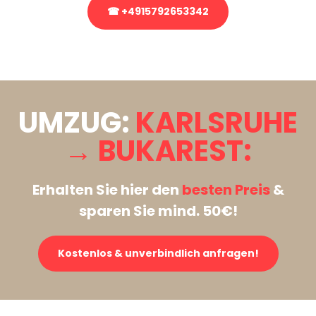
☎ +4915792653342
Stattdessen eine unverbindliche Anfrage senden
UMZUG:
KARLSRUHE
→ BUKAREST:
Erhalten Sie hier den
besten Preis
&
sparen Sie mind. 50€!
Kostenlos & unverbindlich anfragen!