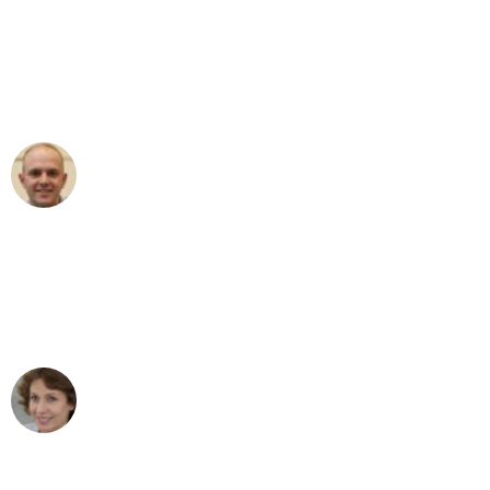
"Erste Klasse! Ein großes Dankeschön
an das gesamte Team von Graf
Umzugsservice für ihren
außergewöhnlichen Service!"
Frederik F.
Umzug in Karlsruhe
"Besser hätte ich mir den Umzug von
Karlsruhe nach Wien nicht vorstellen
können - DANKE!"
Maria W
Umzug von Karlsruhe nach Wien
"Mein Klavier kam in unter 24 Stunden