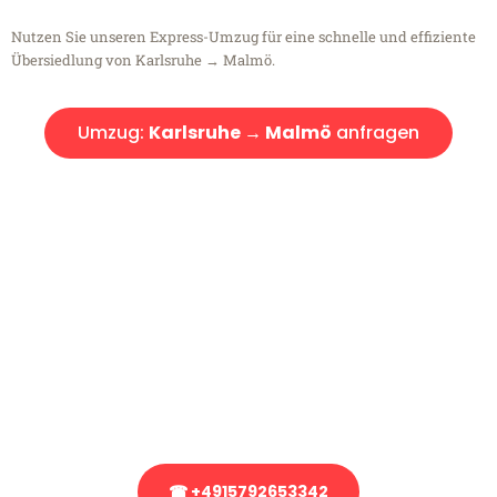
Nutzen Sie unseren Express-Umzug für eine schnelle und effiziente
Übersiedlung von Karlsruhe → Malmö.
Umzug:
Karlsruhe → Malmö
anfragen
Kostenlose Beratung!
Sie haben Fragen?
Sie haben Fragen zu Ihrem Transport oder benötigen eine Beratung
bezüglich Ihres Umzug?
Rufen Sie uns gerne an, unser Team aus Experten freut sich, Ihnen
kostenlos weiterzuhelfen!
☎ +4915792653342