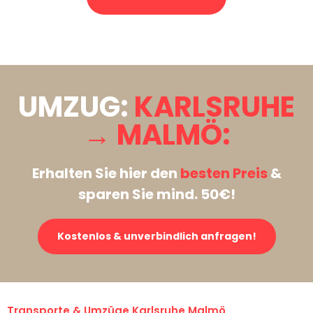
Stattdessen eine unverbindliche Anfrage senden
UMZUG:
KARLSRUHE
→ MALMÖ:
Erhalten Sie hier den
besten Preis
&
sparen Sie mind. 50€!
Kostenlos & unverbindlich anfragen!
Transporte & Umzüge Karlsruhe Malmö