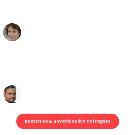
Karlsruhe nach Wien nicht vorstellen
können - DANKE!"
Maria W
Umzug von Karlsruhe nach Wien
"Mein Klavier kam in unter 24 Stunden
ohne einen Kratzer an - ein
erstklassiger Service!"
Ümit Y.
Klaviertransport in Karlsruhe
Kostenlos & unverbindlich anfragen!