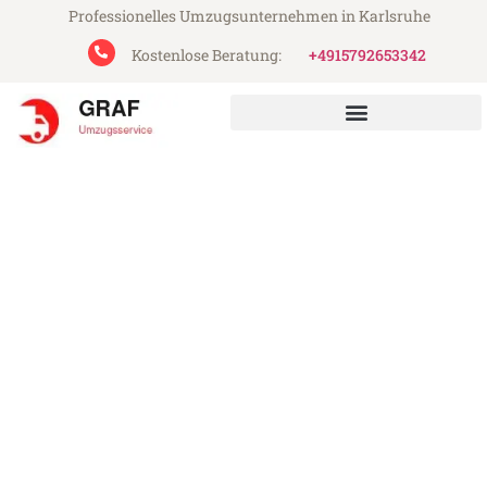
Professionelles Umzugsunternehmen in Karlsruhe
Kostenlose Beratung:
+4915792653342
Graf Umzugsservice aus Karlsruhe
Umzug Karlsruhe Malmö
Günstiger Umzug Karlsruhe Malmö (ab
199€)
Express-Abwicklung in unter 24 Stunden!
Über 15 Jahre Erfahrung mit Umzügen!
Angebot erhalten in unter 30 Minuten!