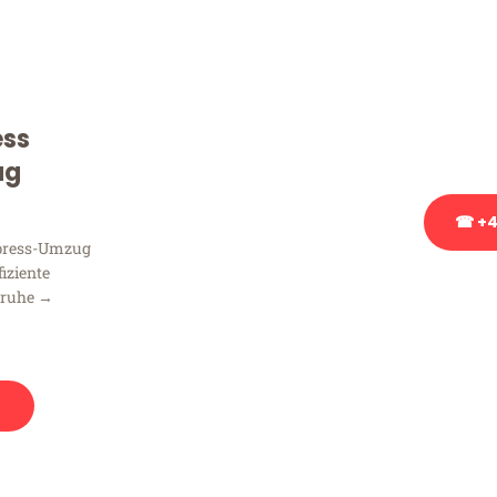
Sie haben Fragen zu Ihrem
Beratung bezüglich Ihres
Rufen Sie uns gerne an, un
ess
Ihnen kostenlos weiterzuh
ug
☎ +4
xpress-Umzug
fiziente
Stattdessen eine u
sruhe →
n