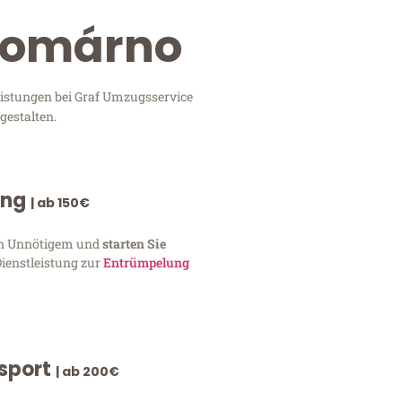
 Komárno
eistungen bei Graf Umzugsservice
gestalten.
ung
| ab 150€
von Unnötigem und
starten Sie
Dienstleistung zur
Entrümpelung
nsport
| ab 200€