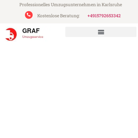
Professionelles Umzugsunternehmen in Karlsruhe
Kostenlose Beratung:
+4915792653342
Graf Umzugsservice aus Karlsruhe
Umzug Karlsruhe Aydin
Günstiger Umzug Karlsruhe Aydin (ab
199€)
Express-Abwicklung in unter 24 Stunden!
Über 15 Jahre Erfahrung mit Umzügen!
Angebot erhalten in unter 30 Minuten!