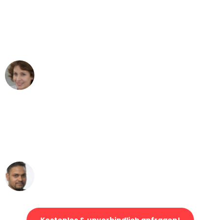
"Besser hätte ich mir den Umzug von
Karlsruhe nach Wien nicht vorstellen
können - DANKE!"
Maria W
Umzug von Karlsruhe nach Wien
"Mein Klavier kam in unter 24 Stunden
ohne einen Kratzer an - ein
erstklassiger Service!"
Ümit Y.
Klaviertransport in Karlsruhe