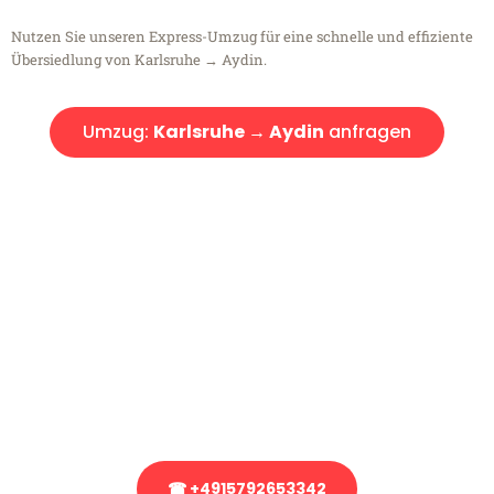
Nutzen Sie unseren Express-Umzug für eine schnelle und effiziente
Übersiedlung von Karlsruhe → Aydin.
Umzug:
Karlsruhe → Aydin
anfragen
Kostenlose Beratung!
Sie haben Fragen?
Sie haben Fragen zu Ihrem Transport oder benötigen eine Beratung
bezüglich Ihres Umzug?
Rufen Sie uns gerne an, unser Team aus Experten freut sich, Ihnen
kostenlos weiterzuhelfen!
☎ +4915792653342