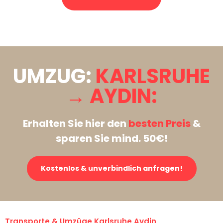
Stattdessen eine unverbindliche Anfrage senden
UMZUG:
KARLSRUHE
→ AYDIN:
Erhalten Sie hier den
besten Preis
&
sparen Sie mind. 50€!
Kostenlos & unverbindlich anfragen!
Transporte & Umzüge Karlsruhe Aydin