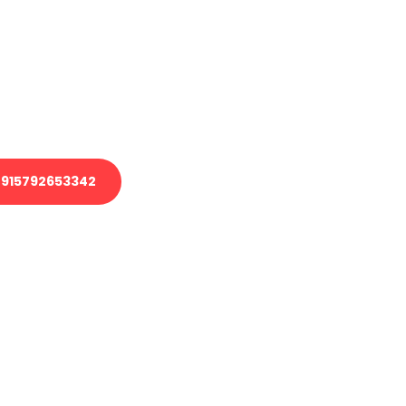
 Transport oder benötigen eine
 Umzug?
ser Team aus Experten freut sich,
elfen!
915792653342
nverbindliche Anfrage senden