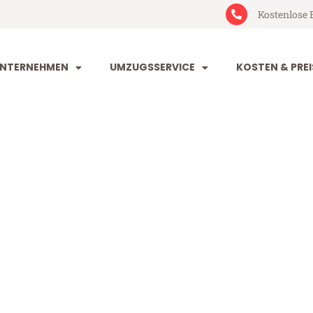
Kostenlose 
NTERNEHMEN
UMZUGSSERVICE
KOSTEN & PREI
uhe Malatya
latya (ab 199€)