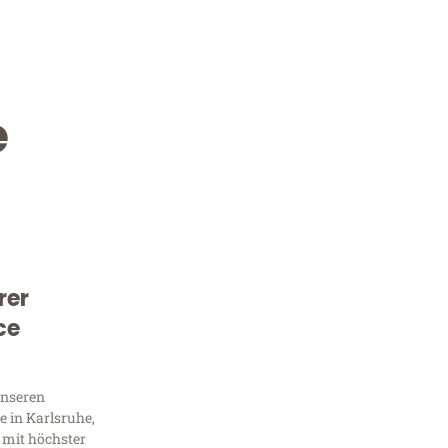
e
rer
Kostenlose Beratung!
ce
Sie 
unseren
Frag
 in Karlsruhe,
 mit höchster