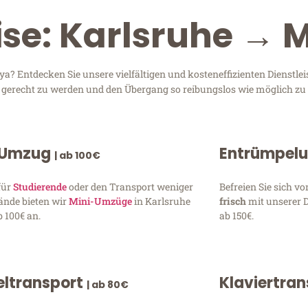
ise: Karlsruhe → 
? Entdecken Sie unsere vielfältigen und kosteneffizienten Dienstle
en gerecht zu werden und den Übergang so reibungslos wie möglich zu 
 Umzug
Entrümpel
| ab 100€
für
Studierende
oder den Transport weniger
Befreien Sie sich 
ände bieten wir
Mini-Umzüge
in Karlsruhe
frisch
mit unserer 
 100€ an.
ab 150€.
ltransport
Klaviertra
| ab 80€