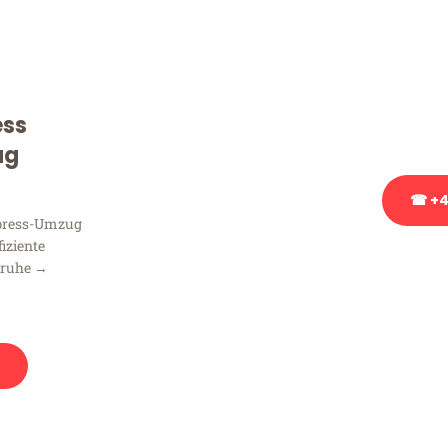
Sie haben Fragen zu Ihrem
Beratung bezüglich Ihres
Rufen Sie uns gerne an, un
ess
Ihnen kostenlos weiterzuh
ug
☎ +4
xpress-Umzug
fiziente
Stattdessen eine u
sruhe →