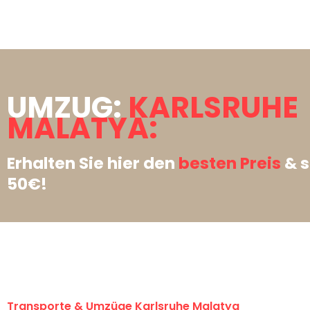
UMZUG:
KARLSRUHE
MALATYA:
Erhalten Sie hier den
besten Preis
& s
50€!
Transporte & Umzüge Karlsruhe Malatya