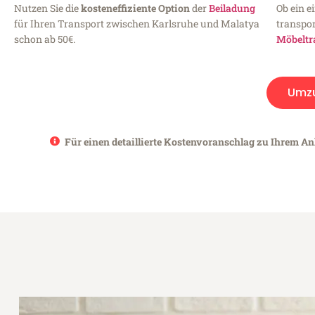
Nutzen Sie die
kosteneffiziente Option
der
Beiladung
Ob ein e
für Ihren Transport zwischen Karlsruhe und Malatya
transpor
schon ab 50€.
Möbeltr
Umz
Für einen detaillierte Kostenvoranschlag zu Ihrem An