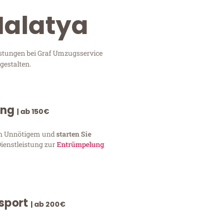
Malatya
istungen bei Graf Umzugsservice
gestalten.
ung
| ab 150€
von Unnötigem und
starten Sie
Dienstleistung zur
Entrümpelung
nsport
| ab 200€