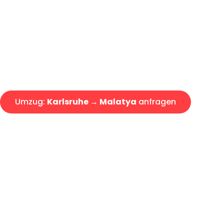
Express-Abwicklung in unter 2
Über 15 Jahre Erfahrung mit 
Angebot erhalten in unter 30 
Umzug:
Karlsruhe → Malatya
anfragen
Alle Umzugsanfragen sind zu 100% kostenlos & unverbind