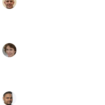
Frederik F.
Umzug in Karlsruhe
"Besser hätte ich mir den Umzug von
Karlsruhe nach Wien nicht vorstellen
können - DANKE!"
Maria W
Umzug von Karlsruhe nach Wien
"Mein Klavier kam in unter 24 Stunden
ohne einen Kratzer an - ein
erstklassiger Service!"
Ümit Y.
Klaviertransport in Karlsruhe