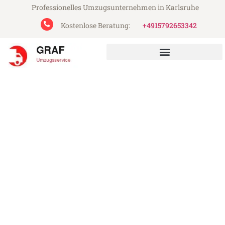
Professionelles Umzugsunternehmen in Karlsruhe
Kostenlose Beratung:
+4915792653342
Graf Umzugsservice aus Karlsruhe
Umzug Karlsruhe Basildon
Günstiger Umzug Karlsruhe Basildon (ab
199€)
Express-Abwicklung in unter 24 Stunden!
Über 15 Jahre Erfahrung mit Umzügen!
Angebot erhalten in unter 30 Minuten!