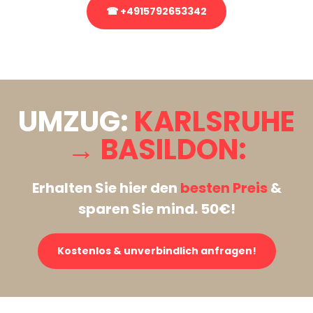
☎ +4915792653342
Stattdessen eine unverbindliche Anfrage senden
UMZUG:
KARLSRUHE
→ BASILDON:
Erhalten Sie hier den
besten Preis
&
sparen Sie mind. 50€!
Kostenlos & unverbindlich anfragen!