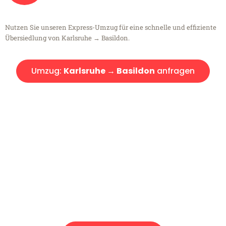
Nutzen Sie unseren Express-Umzug für eine schnelle und effiziente
Übersiedlung von Karlsruhe → Basildon.
Umzug:
Karlsruhe → Basildon
anfragen
Kostenlose Beratung!
Sie haben Fragen?
Sie haben Fragen zu Ihrem Transport oder benötigen eine Beratung
bezüglich Ihres Umzug?
Rufen Sie uns gerne an, unser Team aus Experten freut sich, Ihnen
kostenlos weiterzuhelfen!