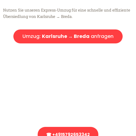
Nutzen Sie unseren Express-Umzug für eine schnelle und effiziente
Übersiedlung von Karlsruhe → Breda.
Umzug:
Karlsruhe → Breda
anfragen
Kostenlose Beratung!
Sie haben Fragen?
Sie haben Fragen zu Ihrem Transport oder benötigen eine Beratung
bezüglich Ihres Umzug?
Rufen Sie uns gerne an, unser Team aus Experten freut sich, Ihnen
kostenlos weiterzuhelfen!
☎ +4915792653342