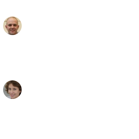
außergewöhnlichen Service!"
Frederik F.
Umzug in Karlsruhe
"Besser hätte ich mir den Umzug von
Karlsruhe nach Wien nicht vorstellen
können - DANKE!"
Maria W
Umzug von Karlsruhe nach Wien
"Mein Klavier kam in unter 24 Stunden
ohne einen Kratzer an - ein
erstklassiger Service!"