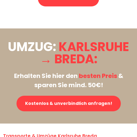
Stattdessen eine unverbindliche Anfrage senden
UMZUG:
KARLSRUHE
→ BREDA:
Erhalten Sie hier den
besten Preis
&
sparen Sie mind. 50€!
Kostenlos & unverbindlich anfragen!
Transporte & Umzüge Karlsruhe Breda