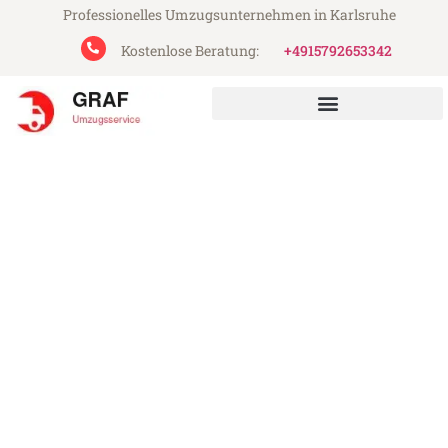
Professionelles Umzugsunternehmen in Karlsruhe
Kostenlose Beratung:
+4915792653342
Graf Umzugsservice aus Karlsruhe
Umzug Karlsruhe Breda
Günstiger Umzug Karlsruhe Breda (ab
199€)
Express-Abwicklung in unter 24 Stunden!
Über 15 Jahre Erfahrung mit Umzügen!
Angebot erhalten in unter 30 Minuten!