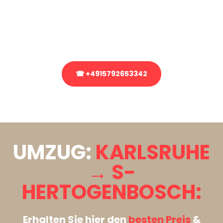
Sie haben Fragen zu Ihrem Transport oder benötigen eine Beratung
bezüglich Ihres Umzug?
Rufen Sie uns gerne an, unser Team aus Experten freut sich, Ihnen
kostenlos weiterzuhelfen!
☎ +4915792653342
Stattdessen eine unverbindliche Anfrage senden
UMZUG:
KARLSRUHE
→ S-
HERTOGENBOSCH:
Erhalten Sie hier den
besten Preis
&