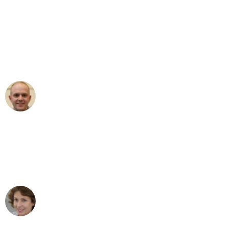
"Erste Klasse! Ein großes Dankeschön
an das gesamte Team von Graf
Umzugsservice für ihren
außergewöhnlichen Service!"
Frederik F.
Umzug in Karlsruhe
"Besser hätte ich mir den Umzug von
Karlsruhe nach Wien nicht vorstellen
können - DANKE!"
Maria W
Umzug von Karlsruhe nach Wien