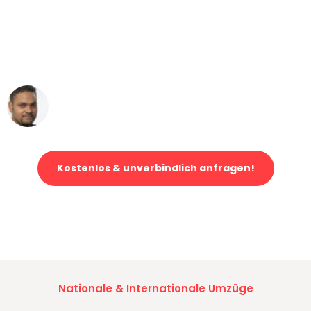
"Mein Klavier kam in unter 24 Stunden
ohne einen Kratzer an - ein
erstklassiger Service!"
Ümit Y.
Klaviertransport in Karlsruhe
Kostenlos & unverbindlich anfragen!
Jetzt anfragen und der nächste glückliche Kunde werden. Alle
Umzugsanfragen sind zu
100% kostenlos & unverbindlich!
Nationale & Internationale Umzüge