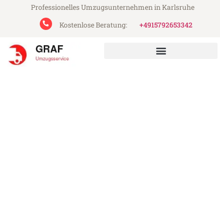
Professionelles Umzugsunternehmen in Karlsruhe
Kostenlose Beratung:
+4915792653342
Graf Umzugsservice aus Karlsruhe
Umzug Karlsruhe s-
Hertogenbosch
Günstiger Umzug Karlsruhe s-
Hertogenbosch (ab 199€)
Express-Abwicklung in unter 24 Stunden!
Über 15 Jahre Erfahrung mit Umzügen!