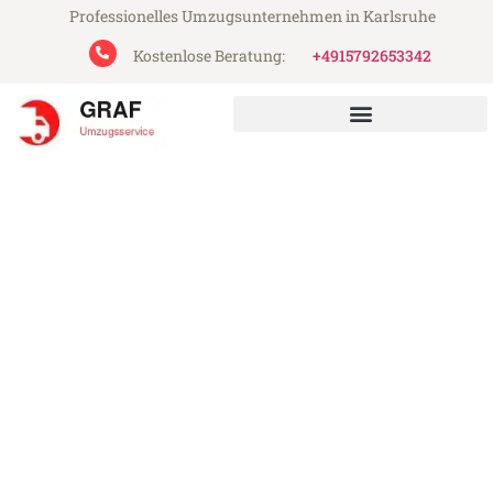
Professionelles Umzugsunternehmen in Karlsruhe
Kostenlose Beratung:
+4915792653342
Graf Umzugsservice aus Karlsruhe
Umzug Karlsruhe Ruda
Śląska
Günstiger Umzug Karlsruhe Ruda Śląska
(ab 199€)
Express-Abwicklung in unter 24 Stunden!
Über 15 Jahre Erfahrung mit Umzügen!