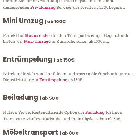
Starten Sie Ihren Neuanfang in Ruda Śląska mit unserem
umfassenden
Privatumzug
Service
, der bereits ab 250€ beginnt.
Mini Umzug
| ab 100€
Perfekt für
Studierende
oder den Transport weniger Gegenstände
bieten wir
Mini-Umzüge
in Karlsruhe schon ab 100€ an.
Entrümpelung
| ab 150€
Befreien Sie sich von Unnötigem und
starten Sie frisch
mit unserer
Dienstleistung zur
Entrümpelung
ab 150€.
Beiladung
| ab 50€
Nutzen Sie die
kosteneffiziente Option
der
Beiladung
für Ihren
Transport zwischen Karlsruhe und Ruda Śląska schon ab 50€.
Möbeltransport
| ab 80€