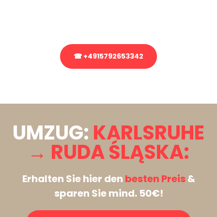
Rufen Sie uns gerne an, unser Team aus Experten freut sich, Ihnen
kostenlos weiterzuhelfen!
☎ +4915792653342
Stattdessen eine unverbindliche Anfrage senden
UMZUG:
KARLSRUHE
→ RUDA ŚLĄSKA:
Erhalten Sie hier den
besten Preis
&
sparen Sie mind. 50€!