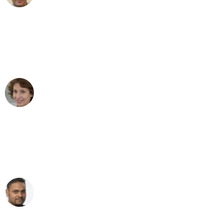
"Besser hätte ich mir den Umzug von
Karlsruhe nach Wien nicht vorstellen
können - DANKE!"
Maria W
Umzug von Karlsruhe nach Wien
"Mein Klavier kam in unter 24 Stunden
ohne einen Kratzer an - ein
erstklassiger Service!"
Ümit Y.
Klaviertransport in Karlsruhe