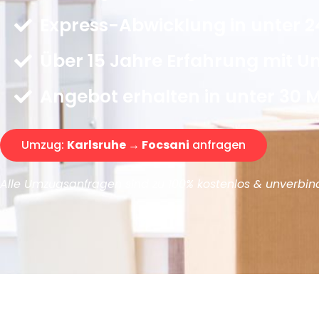
Express-Abwicklung in unter 2
Über 15 Jahre Erfahrung mit 
Angebot erhalten in unter 30 
Umzug:
Karlsruhe → Focsani
anfragen
Alle Umzugsanfragen sind zu 100% kostenlos & unverbind