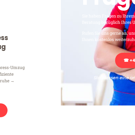
Sie haben Fragen zu Ihrem
Beratung bezüglich Ihres
Rufen Sie uns gerne an, un
ess
Ihnen kostenlos weiterzuh
ug
☎ +4
xpress-Umzug
fiziente
Stattdessen eine u
sruhe →