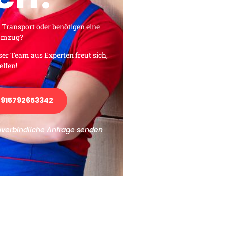
 Transport oder benötigen eine
 Umzug?
ser Team aus Experten freut sich,
elfen!
915792653342
nverbindliche Anfrage senden