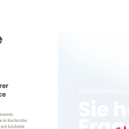
e
rer
Kostenlose Beratung!
ce
Sie 
unseren
Frag
 in Karlsruhe,
 mit höchster