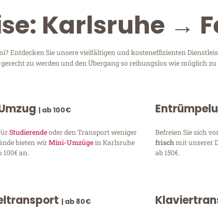
ise: Karlsruhe → 
? Entdecken Sie unsere vielfältigen und kosteneffizienten Dienstle
en gerecht zu werden und den Übergang so reibungslos wie möglich zu 
 Umzug
Entrümpel
| ab 100€
für
Studierende
oder den Transport weniger
Befreien Sie sich 
ände bieten wir
Mini-Umzüge
in Karlsruhe
frisch
mit unserer 
 100€ an.
ab 150€.
ltransport
Klaviertra
| ab 80€