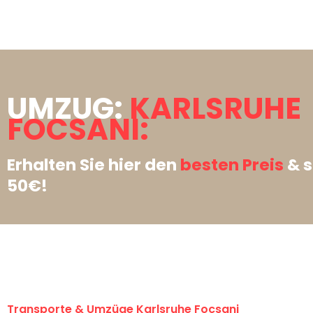
UMZUG:
KARLSRUHE
FOCSANI:
Erhalten Sie hier den
besten Preis
& s
50€!
Transporte & Umzüge Karlsruhe Focsani