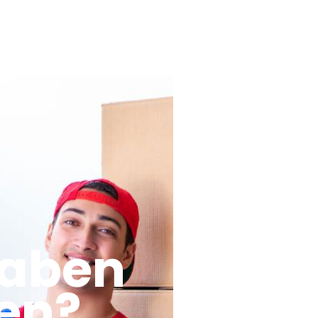
haben
en?