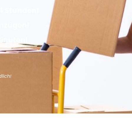
4 Stunden!
Umzügen!
Minuten!
lich!