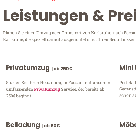
Leistungen & Pre
Planen Sie einen Umzug oder Transport von Karlsruhe nach Focsani
Karlsruhe, die speziell darauf ausgerichtet sind, Ihren Bedürfniss
Privatumzug
Mini
| ab 250€
Starten Sie Ihren Neuanfang in Focsani mit unserem
Perfekt 
Gegenst
umfassenden
Privatumzug
Service
, der bereits ab
schon ab
250€ beginnt.
Beiladung
Möbe
| ab 50€