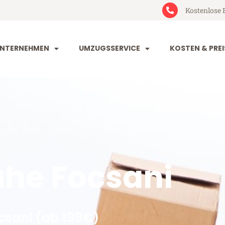
Kostenlose 
NTERNEHMEN
UMZUGSSERVICE
KOSTEN & PREI
he Focsani
csani (ab 199€)