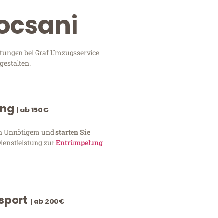
Focsani
istungen bei Graf Umzugsservice
gestalten.
ung
| ab 150€
von Unnötigem und
starten Sie
Dienstleistung zur
Entrümpelung
nsport
| ab 200€