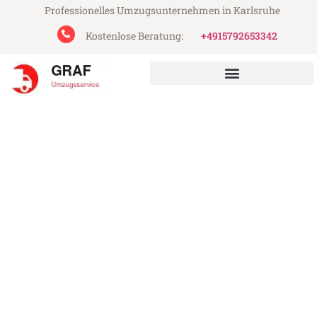
Professionelles Umzugsunternehmen in Karlsruhe
Kostenlose Beratung:
+4915792653342
Graf Umzugsservice aus Karlsruhe
Umzug Karlsruhe Pancevo
Günstiger Umzug Karlsruhe Pancevo (ab
199€)
Express-Abwicklung in unter 24 Stunden!
Über 15 Jahre Erfahrung mit Umzügen!
Angebot erhalten in unter 30 Minuten!