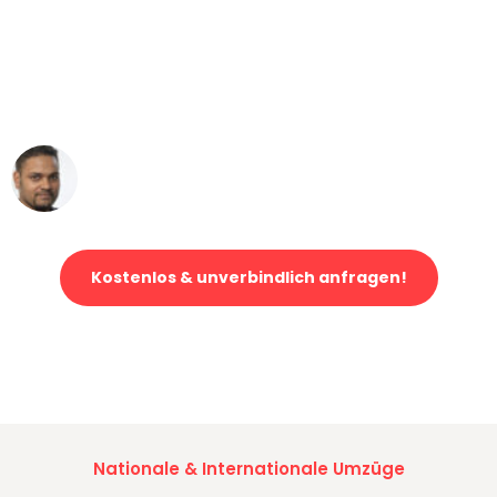
"Mein Klavier kam in unter 24 Stunden
ohne einen Kratzer an - ein
erstklassiger Service!"
Ümit Y.
Klaviertransport in Karlsruhe
Kostenlos & unverbindlich anfragen!
Jetzt anfragen und der nächste glückliche Kunde werden. Alle
Umzugsanfragen sind zu
100% kostenlos & unverbindlich!
Nationale & Internationale Umzüge