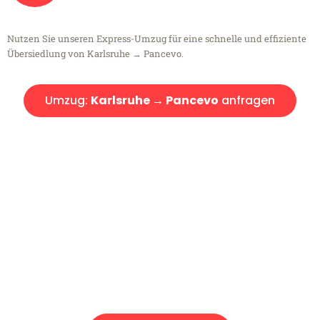
Nutzen Sie unseren Express-Umzug für eine schnelle und effiziente
Übersiedlung von Karlsruhe → Pancevo.
Umzug:
Karlsruhe → Pancevo
anfragen
Kostenlose Beratung!
Sie haben Fragen?
Sie haben Fragen zu Ihrem Transport oder benötigen eine Beratung
bezüglich Ihres Umzug?
Rufen Sie uns gerne an, unser Team aus Experten freut sich, Ihnen
kostenlos weiterzuhelfen!