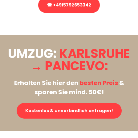
☎ +4915792653342
Stattdessen eine unverbindliche Anfrage senden
UMZUG:
KARLSRUHE
→ PANCEVO:
Erhalten Sie hier den
besten Preis
&
sparen Sie mind. 50€!
Kostenlos & unverbindlich anfragen!