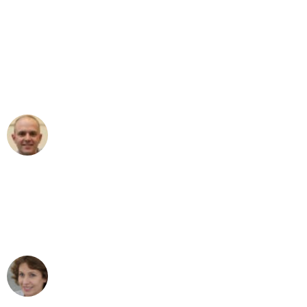
"Erste Klasse! Ein großes Dankeschön
an das gesamte Team von Graf
Umzugsservice für ihren
außergewöhnlichen Service!"
Frederik F.
Umzug in Karlsruhe
"Besser hätte ich mir den Umzug von
Karlsruhe nach Wien nicht vorstellen
können - DANKE!"
Maria W
Umzug von Karlsruhe nach Wien