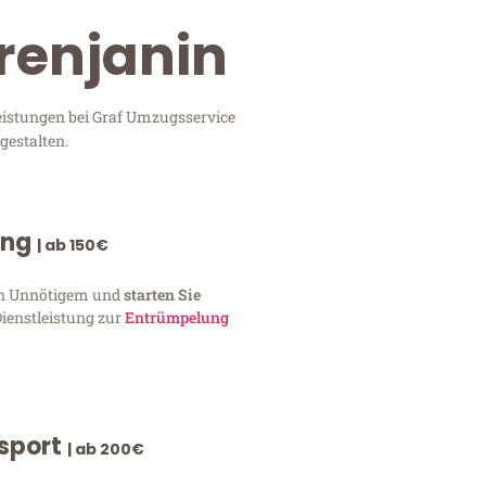
Zrenjanin
leistungen bei Graf Umzugsservice
gestalten.
ung
| ab 150€
von Unnötigem und
starten Sie
Dienstleistung zur
Entrümpelung
nsport
| ab 200€