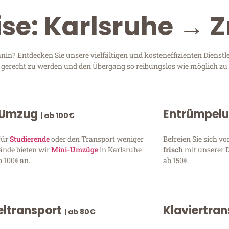
ise: Karlsruhe → 
in? Entdecken Sie unsere vielfältigen und kosteneffizienten Dienst
en gerecht zu werden und den Übergang so reibungslos wie möglich zu 
 Umzug
Entrümpel
| ab 100€
für
Studierende
oder den Transport weniger
Befreien Sie sich 
ände bieten wir
Mini-Umzüge
in Karlsruhe
frisch
mit unserer 
 100€ an.
ab 150€.
ltransport
Klaviertra
| ab 80€