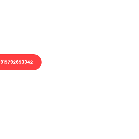
 Transport oder benötigen eine
 Umzug?
ser Team aus Experten freut sich,
elfen!
915792653342
nverbindliche Anfrage senden