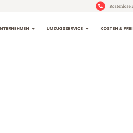
Kostenlose 
NTERNEHMEN
UMZUGSSERVICE
KOSTEN & PREI
he Zrenjanin
enjanin (ab 199€)