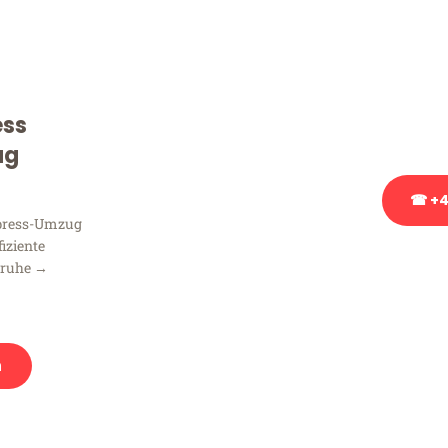
Sie haben Fragen zu Ihrem
Beratung bezüglich Ihres
Rufen Sie uns gerne an, un
ess
Ihnen kostenlos weiterzuh
ug
☎ +4
xpress-Umzug
fiziente
Stattdessen eine u
sruhe →
n