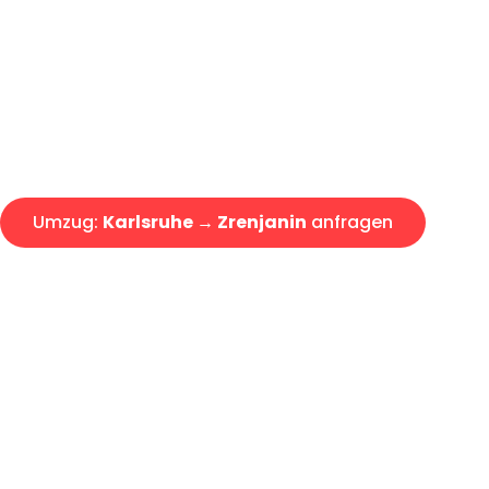
Express-Abwicklung in unter 2
Über 15 Jahre Erfahrung mit 
Angebot erhalten in unter 30 
Umzug:
Karlsruhe → Zrenjanin
anfragen
Alle Umzugsanfragen sind zu 100% kostenlos & unverbind