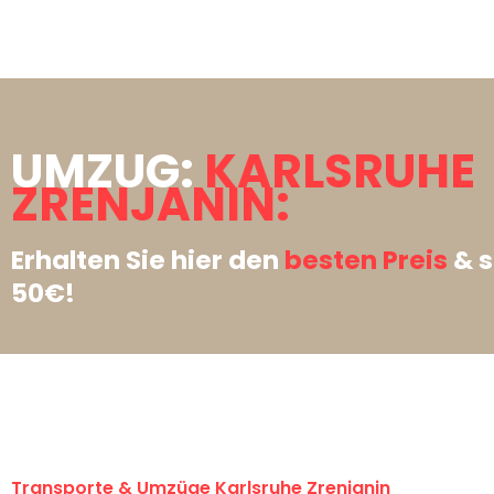
UMZUG:
KARLSRUHE
ZRENJANIN:
Erhalten Sie hier den
besten Preis
& s
50€!
Transporte & Umzüge Karlsruhe Zrenjanin