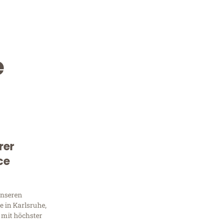
e
rer
Kostenlose Beratung!
ce
Sie 
unseren
Frag
 in Karlsruhe,
 mit höchster